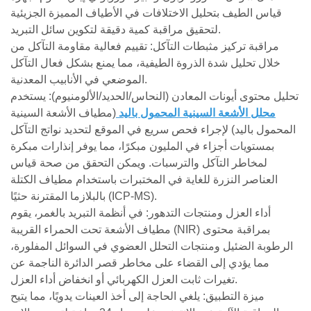
قياس الطيف بتحليل الاختلافات في الأطياف المميزة الجزيئية
لتحقيق مراقبة كمية دقيقة لتكوين سائل التبريد.
مراقبة تركيز مثبطات التآكل: تقييم فعالية مقاومة التآكل من
خلال تحليل شدة الذروة الطيفية، مما يمنع بشكل فعال التآكل
الموضعي في الأنابيب المعدنية.
تحليل محتوى أيونات المعادن (النحاس/الحديد/الألومنيوم): يستخدم
محلل الأشعة السينية المحمول باليد
(مطياف الأشعة السينية
المحمول باليد) لإجراء فحص سريع في الموقع لتحديد نواتج التآكل
بمستويات أجزاء في المليون مبكرًا، مما يوفر إنذارات مبكرة
لمخاطر التآكل والترسبات. ويمكن التحقق من صحة قياس
العناصر النزرة للغاية في المختبرات باستخدام مطياف الكتلة
بالبلازما المقترنة حثيًا (ICP-MS).
أداء العزل ومنتجات التدهور: في أنظمة التبريد بالغمر، يقوم
مطياف الأشعة تحت الحمراء القريبة (NIR) بمراقبة محتوى
الرطوبة الضئيل ومنتجات التحلل العضوي في السوائل المفلورة،
مما يؤدي إلى القضاء على مخاطر قصر الدائرة الناجمة عن
تغيرات ثابت العزل الكهربائي أو انخفاض أداء العزل.
ميزة التطبيق: يلغي الحاجة إلى أخذ العينات يدويًا، مما يتيح