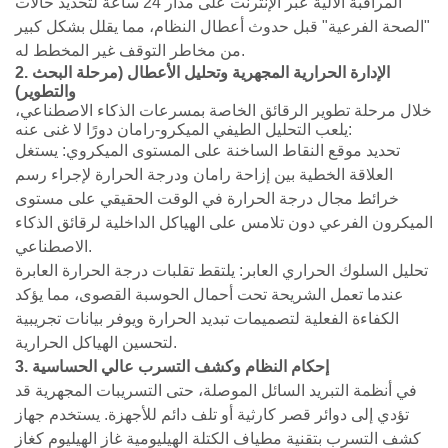
المراقبة الآلية عبر الإنترنت على مدار 24 ساعة لتحديد حالات
"الصحة الفرعية" قبل حدوث أعطال النظام، مما يقلل بشكل كبير
من مخاطر التوقف غير المخطط له.
2. الإدارة الحرارية المجهرية وتحليل الأعطال (مرحلة البحث
والتطوير)
خلال مرحلة تطوير الرقائق الخاصة بمسرعات الذكاء الاصطناعي،
يلعب التحليل الطيفي الميكرو-رامان دورًا لا غنى عنه:
تحديد موقع النقاط الساخنة على المستوى الميكروي: يستغل
العلاقة الخطية بين إزاحة رامان ودرجة الحرارة لإجراء رسم
خرائط مجال درجة الحرارة في الوقت الحقيقي على مستوى
الميكرون الفرعي دون تلامس على الهياكل الداخلية لرقائق الذكاء
الاصطناعي.
تحليل السلوك الحراري العابر: يلتقط تقلبات درجة الحرارة العابرة
عندما تعمل الشريحة تحت أحمال الحوسبة القصوى، مما يؤكد
الكفاءة الفعلية لتصميمات تبديد الحرارة ويوفر بيانات تجريبية
لتحسين الهياكل الحرارية.
3. إحكام النظام وكشف التسرب عالي الحساسية
في أنظمة التبريد السائل الموصلة، حتى التسريبات المجهرية قد
تؤدي إلى دوائر قصر كارثية أو تلف دائم للأجهزة. يستخدم جهاز
كشف التسرب بتقنية مطياف الكتلة الهيليومية غاز الهيليوم كغاز