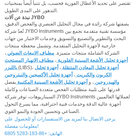
تقتصر على تحديد الأعطال الفورية فحسب، بل تتنبأ أيضاً بمنحنيات
التدهور على المدى الطويل.
نبذة عن آلات JYBO
بصفتها شركة رائدة في مجال التحليل العنصري والفحص الدقيق،
تُعدّ شركة JYBO Instruments مؤسسة تقنية متقدمة تجمع بين
البحث والتطوير والتصنيع والتسويق وخدمات الاختبار من جهات
خارجية لأجهزة التحليل المتقدمة. وتشمل محفظة منتجات
الشركة الشاملة منتجات متميزة.
مطياف الانبعاث الضوئي
،
أجهزة تحليل الأشعة السينية الفلورية
،
مطياف الانهيار المستحث
أجهزة تحليل المعادن المتنقلة
،
أجهزة تحليل
(LIBS)،
بالليزر
الكربون والكبريت
،
أجهزة تحليل الأكسجين والنيتروجين
والهيدروجين
، و
أجهزة تحليل الأشعة السينية المكتبية
بفضل
قدرتها على تلبية متطلبات الفحص متعددة الصناعات وكاملة
السيناريوهات، توفر شركة JYBO Instruments لعملائها العالميين
أجهزة عالية الدقة وخدمات فنية احترافية، مما يسرع التحول
الصناعي وتحسين الجودة والنمو القوي.
يرجى الاتصال بنا لمزيد من الاستفسارات أو للحصول على
معلومات مفصلة!
الهاتف: +86-183-5283 6805