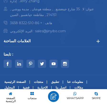
إدارة : Jerry Zhang
عنوان: لا . 35 شارع جينغشنغ . , منطقة هوشان , مدينة ووشي ,
214151 , مقاطعة جيانغسو , الصين
هاتف :
+ 86-510-8322 3658
sales@jinyibo.com
البريد الإلكتروني :
العلامات الساخنة
تابعنا :
معلومات عنا
تطبيق
منتجات
الصفحة الرئيسية
مقالات
اتصل بنا
الإخبارية
قضية
المحلول
© حقوق النشر © 2026 Wuxi Jinyibo Instrument Technology Co.,Ltd
SKYPE
WHATSAPP
منتجات
الصفحة
كل الحقوق محفوظة.
الرئيسية
|
سياسة خاصة
|
Xml
|
خريطة الموقع