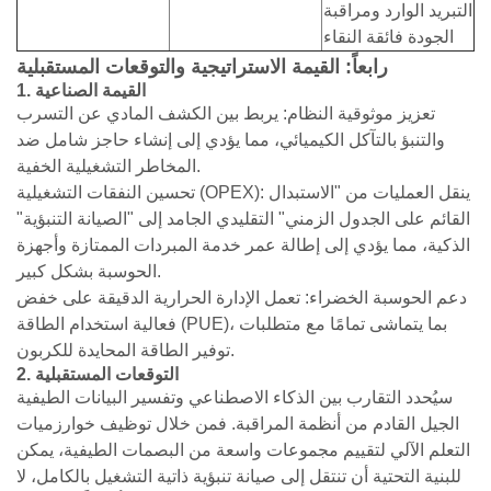
التبريد الوارد ومراقبة
الجودة فائقة النقاء
رابعاً: القيمة الاستراتيجية والتوقعات المستقبلية
1. القيمة الصناعية
تعزيز موثوقية النظام: يربط بين الكشف المادي عن التسرب
والتنبؤ بالتآكل الكيميائي، مما يؤدي إلى إنشاء حاجز شامل ضد
المخاطر التشغيلية الخفية.
تحسين النفقات التشغيلية (OPEX): ينقل العمليات من "الاستبدال
القائم على الجدول الزمني" التقليدي الجامد إلى "الصيانة التنبؤية"
الذكية، مما يؤدي إلى إطالة عمر خدمة المبردات الممتازة وأجهزة
الحوسبة بشكل كبير.
دعم الحوسبة الخضراء: تعمل الإدارة الحرارية الدقيقة على خفض
فعالية استخدام الطاقة (PUE)، بما يتماشى تمامًا مع متطلبات
توفير الطاقة المحايدة للكربون.
2. التوقعات المستقبلية
سيُحدد التقارب بين الذكاء الاصطناعي وتفسير البيانات الطيفية
الجيل القادم من أنظمة المراقبة. فمن خلال توظيف خوارزميات
التعلم الآلي لتقييم مجموعات واسعة من البصمات الطيفية، يمكن
للبنية التحتية أن تنتقل إلى صيانة تنبؤية ذاتية التشغيل بالكامل، لا