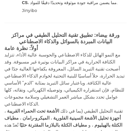
، مما يضمن مراقبة جودة موثوقة وتحديدًا دقيقًا للمواد.
CS
Jinyibo
ورقة بيضاء: تطبيق تقنية التحليل الطيفي في مراكز
البيانات المبردة بالسوائل والذكاء الاصطناعي
أولاً: نظرة عامة
مع النمو الهائل للذكاء الاصطناعي والحوسبة عالية الأداء، تتزايد
الكثافة الحرارية في مراكز البيانات بوتيرة غير مسبوقة. وقد
أصبحت تقنية التبريد السائل، المعروفة بكفاءتها العالية جدًا في
تبديد الحرارة، حلاً أساسيًا للبنية التحتية لخوادم الذكاء الاصطناعي
عالية الكثافة. وباعتبار سائل التبريد بمثابة "الدم" الأساسي
للنظام، فإن استقراره الكيميائي، وتوصيله الكهربائي، ونقائه، كلها
عوامل تحدد بشكل مباشر العمر التشغيلي وسلامة مجموعات
الذكاء الاصطناعي.
تقنية التحليل الطيفي (بما في ذلك
الأشعة تحت الحمراء القريبة
،
أجهزة تحليل الأشعة السينية الفلورية
،
الميكرو-رامان
،
مطياف
الكتلة بالهيليوم
، و
مطياف الكتلة بالبلازما المقترنة حثيًا
تُعدّ هذه