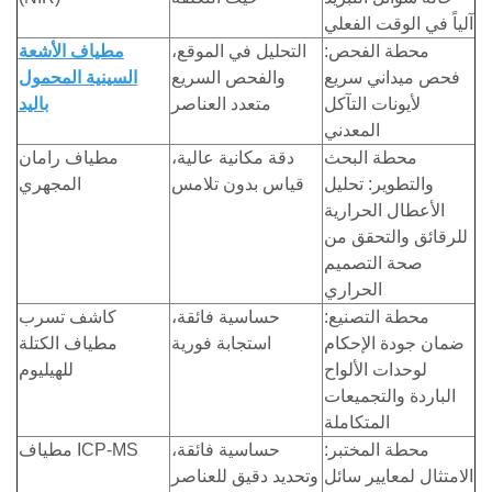
آلياً في الوقت الفعلي
محطة الفحص:
التحليل في الموقع،
مطياف الأشعة
فحص ميداني سريع
والفحص السريع
السينية المحمول
لأيونات التآكل
متعدد العناصر
باليد
المعدني
محطة البحث
دقة مكانية عالية،
مطياف رامان
والتطوير: تحليل
قياس بدون تلامس
المجهري
الأعطال الحرارية
للرقائق والتحقق من
صحة التصميم
الحراري
محطة التصنيع:
حساسية فائقة،
كاشف تسرب
ضمان جودة الإحكام
استجابة فورية
مطياف الكتلة
لوحدات الألواح
للهيليوم
الباردة والتجميعات
المتكاملة
محطة المختبر:
حساسية فائقة،
مطياف ICP-MS
الامتثال لمعايير سائل
وتحديد دقيق للعناصر