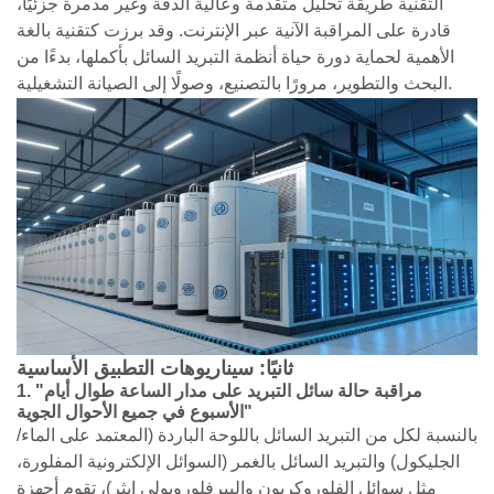
التقنية طريقة تحليل متقدمة وعالية الدقة وغير مدمرة جزئيًا،
قادرة على المراقبة الآنية عبر الإنترنت. وقد برزت كتقنية بالغة
الأهمية لحماية دورة حياة أنظمة التبريد السائل بأكملها، بدءًا من
البحث والتطوير، مرورًا بالتصنيع، وصولًا إلى الصيانة التشغيلية.
ثانيًا: سيناريوهات التطبيق الأساسية
1. "مراقبة حالة سائل التبريد على مدار الساعة طوال أيام
الأسبوع في جميع الأحوال الجوية"
بالنسبة لكل من التبريد السائل باللوحة الباردة (المعتمد على الماء/
الجليكول) والتبريد السائل بالغمر (السوائل الإلكترونية المفلورة،
مثل سوائل الفلوروكربون والبيرفلوروبولي إيثر)، تقوم أجهزة