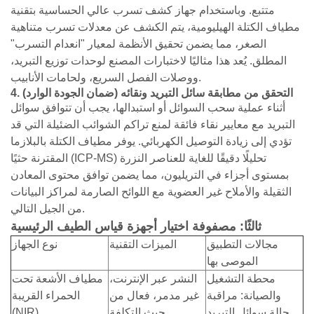
متتبع. وباستخدام جهاز كشف تسرب عالي الحساسية بتقنية
مطياف الكتلة الهيليومية، يتم الكشف عن معدلات تسرب متناهية
الصغر، مما يضمن تحقيق الأنظمة لمعيار "انعدام التسرب"
المطلق. يُعد هذا مثاليًا لاختبارات المصنع لوحدات توزيع التبريد،
ووصلات الفصل السريع، ولحامات الأنابيب.
4. التحقق من مطابقة سائل التبريد ونقائه (ضمان الجودة الوارد)
أثناء عملية سحب السوائل أو استبدالها، يجب أن تتوافق سوائل
التبريد مع معايير نقاء فائقة لمنع تراكم الشوائب الضئيلة التي قد
تؤدي إلى زيادة التوصيل الكهربائي. يوفر مطياف الكتلة بالبلازما
المقترنة حثيًا (ICP-MS) تحليلًا دقيقًا للغاية للعناصر النزرة
بمستوى أجزاء في التريليون، مما يضمن توافق محتوى المعادن
الثقيلة والأملاح غير العضوية مع اللوائح الصارمة لمراكز البيانات
من الجيل التالي.
ثالثًا: مصفوفة اختيار أجهزة قياس الطيف الرئيسية
مجالات التطبيق
الميزات التقنية
نوع الجهاز
الموصى بها
محطة التشغيل
النشر عبر الإنترنت،
مطياف الأشعة تحت
والصيانة: مراقبة
غير مدمر، فعال من
الحمراء القريبة
حالة سوائل التبريد
حيث التكلفة
(NIR)