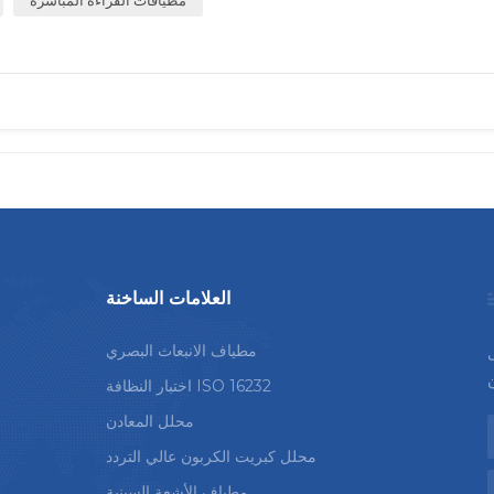
العلامات الساخنة
مطياف الانبعاث البصري
ى
اختبار النظافة ISO 16232
محلل المعادن
محلل كبريت الكربون عالي التردد
مطياف الأشعة السينية