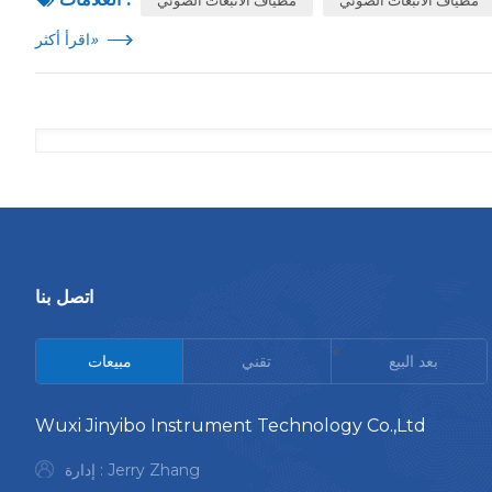
»
اقرأ أكثر
اتصل بنا
<
بعد البيع
تقني
مبيعات
Wuxi Jinyibo Instrument Technology Co.,Ltd
إدارة : Jerry Zhang