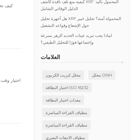
كيفية منع تلف نافذة كاشف XRF المحمول باليد:
كيف تخت
الدليل الوقائي الشامل
هل أجهزة تحليل XRF المحمولة آمنة؟ تحليل خبير
حول الإشعاع وقواعد التشغيل
لماذا يجب تبريد عينات الحديد الزهر بسرعة
وإخضاعها فورًا للتحليل الطيفي؟
العلامات
محلل ONH
محلل كبريت الكربون
اختيار وقت 
اختبار النظافة ISO 16232
معدات اختبار النظافة
مطياف القراءة المباشرة
مطياف القراءة المباشرة
مطياف الانبعاث البصري