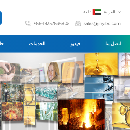
العربية
لغة :
+86-18352836805
sales@jinyibo.com
اتصل بنا
فيديو
الخدمات
حل