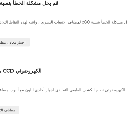
قم بحل مشكلة الخطأ بنسبة 80٪ لمطياف الانبعاث البصري ، وانتبه لهذه النقاط الثل
اختبار معادن مطي
مطياف الانبعاث البصري Arc Spark - مقدمة إلى كاشف CCD الكهروضوئي
مطياف الا