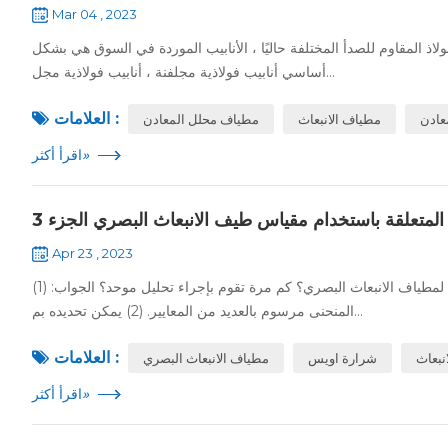
Mar 04 , 2023
ولاذ المقاوم للصدأ المختلفة حاليًا ، الأنابيب الموردة في السوق هي بشكل
أساسي أنابيب فولاذية مجلفنة ، أنابيب فولاذية مجل...
العلامات :
عادن
مطياف الانبعاث
مطياف محلل المعادن
»
اقرأ أكثر
المتعلقة باستخدام مقياس طيف الانبعاث البصري الجزء 3
Apr 23 , 2023
إجابات على أسئلة حول استخدام مطياف الانبعاث البصري 11. كيف نفعل المنحنى القياسي لمطياف الانبعاث البصري؟ كم مرة تقوم بإجراء تحليل موحد؟ الجواب: (1)
المنحنى مرسوم بالعديد من المعايير. (2) يمكن تحديده بم...
العلامات :
نبعاث
شرارة اويس
مطياف الانبعاث البصري
»
اقرأ أكثر