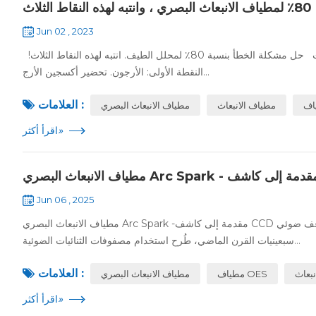
اث
Jun 02 , 2023
قم بحل مشكلة الخطأ بنسبة 80٪ لمطياف الانبعاث البصري ، وانتبه لهذه النقاط الثلاث حل مشكلة الخطأ بنسبة 80٪ لمحلل الطيف. انتبه لهذه النقاط الثلاث!
النقطة الأولى: الأرجون. تحضير أكسجين الأرج...
العلامات :
اف
مطياف الانبعاث
مطياف الانبعاث البصري
»
اقرأ أكثر
Jun 06 , 2025
مطياف الانبعاث البصري Arc Spark -مقدمة إلى كاشف CCD الكهروضوئي نظام الكشف الطيفي التقليدي لجهاز أحادي اللون مع أنبوب مضاعف ضوئي (PMT). منذ
سبعينيات القرن الماضي، طُرح استخدام مصفوفات الثنائيات الضوئية...
العلامات :
نبعاث
مطياف OES
مطياف الانبعاث البصري
»
اقرأ أكثر