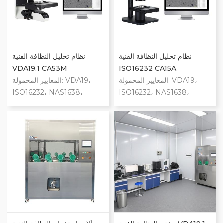
نطاق واسع. توفير خدمات
والشطف الداخلي، والنفخ
مخصصة لتلبية جميع متطلبات
الهوائي. التخصيص متاح.
الاختبار.
نظام تحليل النظافة الفنية
نظام تحليل النظافة الفنية
VDA19.1 CA53M
ISO16232 CA15A
المعايير المحمولة: VDA19،
المعايير المحمولة: VDA19،
ISO16232، NAS1638،
ISO16232، NAS1638،
ISO4406 وغيرها من المعايير.
ISO4406 وغيرها من المعايير.
وقت التحليل: أقل من 3 دقائق.
وقت التحليل: أقل من 5 دقائق.
حجم الجسيمات: ≥15 اممم دقة
حجم الجسيمات: ≥5 ميكرومتر
التكرار: أعلى من 98% (تم
ارتفاع الجسيمات: يمكن قياس
مسح الغشاء بشكل متكرر لمدة
ارتفاع الجسيمات. وضع التركيز:
10 مرات) وضع المسح: المسح
التركيز التلقائي، بدون تدخل
التلقائي مصدر الضوء: وضع
بشري. دقة التكرار: أعلى من
الاستقطاب المزدوج التلقائي
99% (تم مسح الغشاء بشكل
الذي يتم التحكم فيه بواسطة
متكرر لمدة 10 مرات) وضع
البرنامج. تحديد الجسيمات:
المسح: المسح التلقائي تحديد