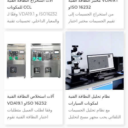
الجسيمات المعدنية، الجسيمات
مختبر النظافة الفنية VDA19.1
الجسيمات: الجسيمات المعدنية،
آلات استخراج النظافة الفنية
غير المعدنية، الألياف.
وISO 16232
الجسيمات غير المعدنية، الألياف.
للمكونات CCL
من استخراج الجسيمات إلى
وفقًا لـ VDA19.1 و ISO16232
تقييم الجسيمات مختبر اختبار
والمعيار الداخلي. تحسينات تقنية
النظافة الفنية اجعل اختبار
وهندسية وسلامة كبيرة. نظام
النظافة الخاص بك أسهل حلول
استخراج النظافة التلقائي. غرفة
شاملة لتنظيف مكونات
التشغيل من الفئة 100. تتضمن
السيارات مختبر جاهز للتفتيش
خيارات الاستخلاص الشطف
على النظافة الفنية
بالضغط، والموجات فوق
الصوتية، والشطف بالاهتزاز،
والشطف الداخلي، والنفخ
الهوائي. التخصيص متاح.
نظام تحليل النظافة الفنية
آلات استخلاص النظافة الفنية
لمكونات السيارات
VDA19.1 وISO 16232
مع نظام تحليل الجسيمات
وفقا لطلب العميل متطلبات
التلقائي يحب مجهر مسح لتحليل
اختبار النظافة الفنية نقوم
جزيئات الشوائب على غشاء
بتخصيص طرق التنظيف