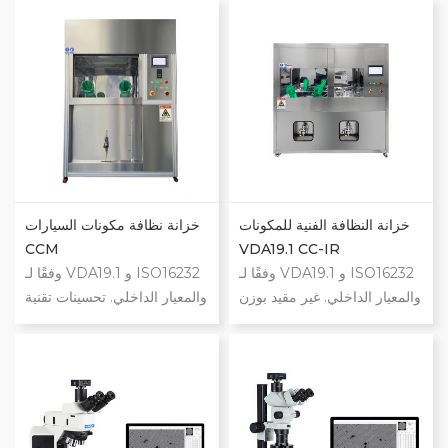
استخراج النظافة التلقائي. غرفة
الدولية، بما في ذلك VDA19 و
التشغيل من الفئة 100. تتضمن
ISO16232 ومعايير الصناعة
خيارات الاستخلاص الشطف
الأخرى. يتمتع مختبر النظافة
بالضغط، والموجات فوق
JYBO CleanTech بالقدرة
الصوتية، والشطف بالاهتزاز،
على تشغيل غرفة نظيفة من
والشطف الداخلي، والنفخ
الفئة 1000، وغرفة تشغيل من
الهوائي. التخصيص متاح.
الفئة 100.
خزانة النظافة الفنية للمكونات
خزانة نظافة مكونات السيارات
CCM
VDA19.1 CC-IR
وفقًا لـ VDA19.1 و ISO16232
وفقًا لـ VDA19.1 و ISO16232
والمعيار الداخلي. غير مقيد بوزن
والمعيار الداخلي. تحسينات تقنية
المنتج بحد أقصى للوزن 200
وهندسية وسلامة كبيرة. نظام
كجم. يضمن التنظيف بزاوية
استخراج النظافة التلقائي. غرفة
360 درجة عدم بقاء أي ملوثات
التشغيل من الفئة 100. تتضمن
في أي زاوية. غير مقيد بحجم
خيارات الاستخلاص الشطف
المنتج وسهل التشغيل. نطاق
بالضغط، والموجات فوق
معدل التدفق قابل للتعديل على
الصوتية، والشطف بالاهتزاز،