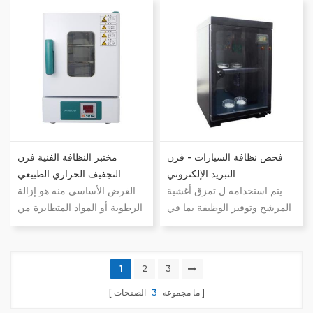
الفلتر، ومن ثم استيراد
المقابلة، بما في ذلك الشطف
معلومات الملوثات إلى الكمبيوتر
بالضغط، والموجات فوق
للحصول على إقرار بنوع
الصوتية، والشطف الداخلي،
الملوثات والكمية والحجم وما
والشطف بالاهتزاز، والنفخ
إلى ذلك، وإنشاء تقرير عن
بالهواء، وذلك لتحقيق ذلك هـ
جزيئات الملوثات بنقرة واحدة.
استخراج الجسيمات من الأجزاء
والمكونات.
فحص نظافة السيارات - فرن
مختبر النظافة الفنية فرن
التبريد الإلكتروني
التجفيف الحراري الطبيعي
يتم استخدامه ل تمزق أغشية
الغرض الأساسي منه هو إزالة
المرشح وتوفير الوظيفة بما في
الرطوبة أو المواد المتطايرة من
ذلك التبريد، وعزل الرطوبة،
غشاء الفلتر مع ضمان أداء
وعزل العفن، ومنع الأكسدة،
المواد المستقر، وبالتالي ضمان
فضلاً عن تقليل الرطوبة بشكل
دقة تحليل النظافة.
1
2
3
فعال.
ما مجموعه
3
الصفحات