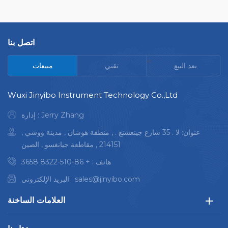
اتصل بنا
<
بعد البيع
تقني
مبيعات
Wuxi Jinyibo Instrument Technology Co.,Ltd
إدارة : Jerry Zhang
عنوان: لا . 35 شارع جينغشنغ . , منطقة هوشان , مدينة ووشي ,
214151 , مقاطعة جيانغسو , الصين
هاتف :
+ 86-510-8322 3658
sales@jinyibo.com
البريد الإلكتروني :
العلامات الساخنة