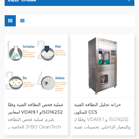
خزانة تحليل النظافة الفنية
عملية فحص النظافة الفنية وفقًا
للمكون CCS
لمعايير VDA19.1 وISO16232
وفقًا لـ VDA19.1 و ISO16232
تلتزم عملية فحص النظافة
والمعيار الداخلي. تحسينات تقنية
الخاصة بـ JYBO CleanTech
وهندسية وسلامة كبيرة. نظام
بشكل كامل بمعايير النظافة