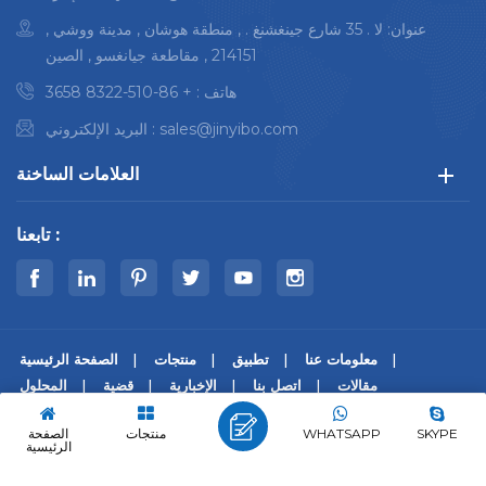
عنوان: لا . 35 شارع جينغشنغ . , منطقة هوشان , مدينة ووشي ,
214151 , مقاطعة جيانغسو , الصين
هاتف :
+ 86-510-8322 3658
sales@jinyibo.com
البريد الإلكتروني :
العلامات الساخنة
تابعنا :
معلومات عنا
تطبيق
منتجات
الصفحة الرئيسية
مقالات
اتصل بنا
الإخبارية
قضية
المحلول
© حقوق النشر © 2026 Wuxi Jinyibo Instrument Technology Co.,Ltd
SKYPE
WHATSAPP
منتجات
الصفحة
كل الحقوق محفوظة.
الرئيسية
|
سياسة خاصة
|
Xml
|
خريطة الموقع