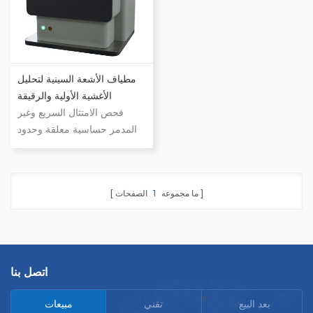
... النطاق الأولي: na-u
... النطاق الأولي: na-u
مطياف الأشعة السينية لتحليل
الأغشية الأولية والرقيقة
فحص الامتثال السريع وغير
المدمر حساسية معلقة وحدود
الكشف دقة ودقة ملحوظة
قياس أقل من أي وقت مضى
إتقان المجهول بغض النظر عما
ما مجموعه
1
الصفحات
إذا كان سائلًا , صلبًا أو مسحوقًا
سواء كانت أوراق الشجر ,
بلاستيك , زيت , جرانيت أو زجاج
... النطاق الأولي: na-u
اتصل بنا
<
بعد البيع
تقني
مبيعات