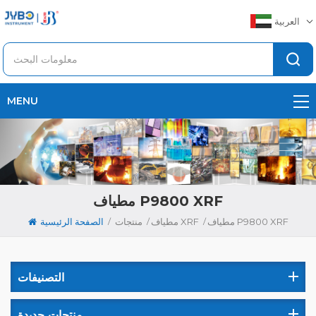
العربية
MENU
مطياف P9800 XRF
/
/
/
مطياف P9800 XRF
مطياف XRF
منتجات
الصفحة الرئيسية
التصنيفات
منتجات جديدة