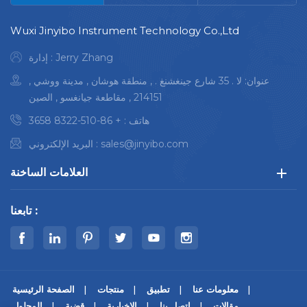
Wuxi Jinyibo Instrument Technology Co.,Ltd
إدارة : Jerry Zhang
عنوان: لا . 35 شارع جينغشنغ . , منطقة هوشان , مدينة ووشي ,
214151 , مقاطعة جيانغسو , الصين
هاتف :
+ 86-510-8322 3658
sales@jinyibo.com
البريد الإلكتروني :
العلامات الساخنة
تابعنا :
معلومات عنا
تطبيق
منتجات
الصفحة الرئيسية
مقالات
اتصل بنا
الإخبارية
قضية
المحلول