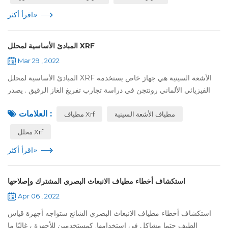
»
اقرأ أكثر
المبادئ الأساسية لمحلل XRF
Mar 29 , 2022
المبادئ الأساسية لمحلل XRF الأشعة السينية هي جهاز خاص يستخدمه
الفيزيائي الألماني رونتجن في دراسة تجارب تفريغ الغاز الرقيق . يصدر
هذا الجهاز إلكترونات , يثبت أنودًا معدنيًا في الموضع المعاكس للكاثود , ...
العلامات :
مطياف الأشعة السينية
مطياف Xrf
محلل Xrf
»
اقرأ أكثر
استكشاف أخطاء مطياف الانبعاث البصري المشترك وإصلاحها
Apr 06 , 2022
استكشاف أخطاء مطياف الانبعاث البصري الشائع ستواجه أجهزة قياس
الطيف حتما مشاكل في استخدامها. كمستخدمين للأجهزة ، غالبًا ما