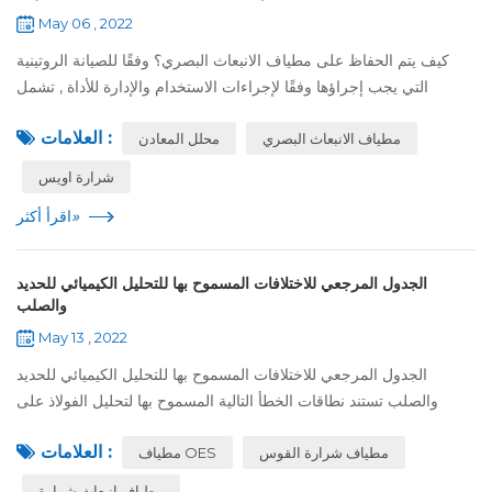
May 06 , 2022
كيف يتم الحفاظ على مطياف الانبعاث البصري؟ وفقًا للصيانة الروتينية
التي يجب إجراؤها وفقًا لإجراءات الاستخدام والإدارة للأداة , تشمل
العناصر الرئيسية التزليق , التنظيف , التثبيت , الفحص البصري , إلخ . م...
العلامات :
مطياف الانبعاث البصري
محلل المعادن
شرارة اويس
»
اقرأ أكثر
الجدول المرجعي للاختلافات المسموح بها للتحليل الكيميائي للحديد
والصلب
May 13 , 2022
الجدول المرجعي للاختلافات المسموح بها للتحليل الكيميائي للحديد
والصلب تستند نطاقات الخطأ التالية المسموح بها لتحليل الفولاذ على
المعايير الوطنية: الكربون: وفقًا لـ GB / T223 . 69-1997 , الكبريت:
العلامات :
مطياف شرارة القوس
مطياف OES
وفقًا...
مطياف انبعاث شرارة