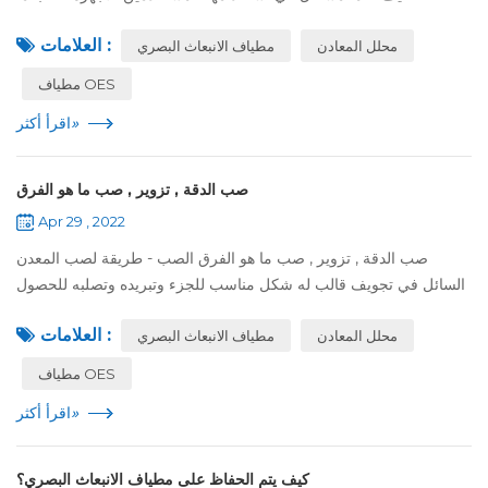
يفتقرون إلى المعرفة اللازمة لصيانة الأجهزة. لقد لخصنا بعض المشاكل
العلامات :
محلل المعادن
مطياف الانبعاث البصري
البسيطة الشا...
مطياف OES
»
اقرأ أكثر
صب الدقة , تزوير , صب ما هو الفرق
Apr 29 , 2022
صب الدقة , تزوير , صب ما هو الفرق الصب - طريقة لصب المعدن
السائل في تجويف قالب له شكل مناسب للجزء وتبريده وتصلبه للحصول
على جزء أو فراغ . بما في ذلك صب الرمل , صب خاص , إلخ . دقة الصب
العلامات :
محلل المعادن
مطياف الانبعاث البصري
بدقة الصب , ينتم...
مطياف OES
»
اقرأ أكثر
كيف يتم الحفاظ على مطياف الانبعاث البصري؟