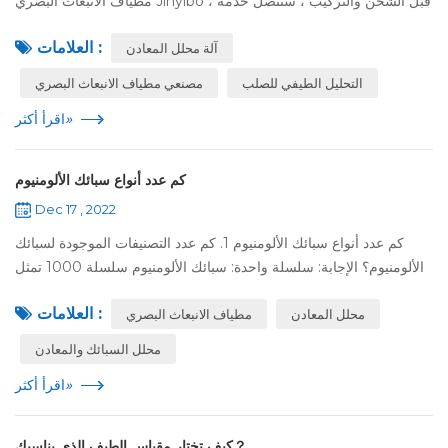
مطياف الانبعاث البصري Jinyibo ، قبل الشحن والتركيب ، ستتصل خدمة
ما بعد البيع لتأكيد شراء العميل لبعض الملحقات ذات الصلة ، مثل مكيفات
العلامات :
آلة محلل المعادن
اله...
التحليل الطيفي للصلب
مصنعي مطياف الانبعاث البصري
»
اقرأ أكثر
كم عدد أنواع سبائك الألومنيوم
Dec 17 , 2022
كم عدد أنواع سبائك الألومنيوم 1. كم عدد التصنيفات الموجودة لسبائك
الألومنيوم؟ الإجابة: سلسلة واحدة: سبائك الألومنيوم سلسلة 1000 تمثل
1050 ، 1060 ، 1100 سلسلة. سلسلة 1000 هي السلسلة الأكثر احتواءً
العلامات :
محلل المعادن
مطياف الانبعاث البصري
على ...
محلل السبائك والمعادن
»
اقرأ أكثر
كيف تختار مقياس الطيف الذي يناسبك？