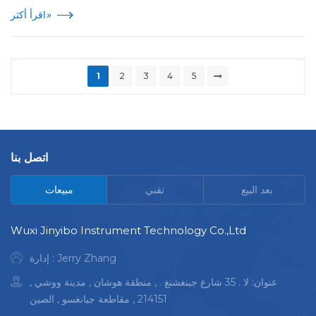
»
اقرأ أكثر
1
2
3
4
5
اتصل بنا
<
بعد البيع
تقني
مبيعات
Wuxi Jinyibo Instrument Technology Co.,Ltd
إدارة : Jerry Zhang
عنوان: لا . 35 شارع جينغشنغ . , منطقة هوشان , مدينة ووشي ,
214151 , مقاطعة جيانغسو , الصين