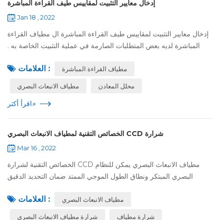
إدخال معايير التثبيت لمقاييس طيف القراءة المباشرة
Jan 18 , 2022
إدخال معايير التثبيت لمقاييس طيف القراءة المباشرة ال مطياف القراءة
المباشرة لديه بعض المتطلبات الصارمة في عملية التثبيت الخاصة به .
يجب على المشغل إتقان خبرة التثبيت المقابلة , وإلا فإنه سيتسبب في
العلامات :
مطياف القراءة المباشرة
درج...
محلل المعادن
مطياف الانبعاث البصري
»
اقرأ أكثر
الخصائص التقنية لمطياف الانبعاث البصري CCD شرارة
Mar 16 , 2022
الخصائص التقنية لشرارة CCD مطياف الانبعاث البصري يمكن للنظام
البصري المبتكر ونطاق الطول الموجي الممتد ضمان التحديد الدقيق
وتحليل التتبع للعناصر المهمة . للأداة حدود اكتشاف منخفضة للغاية
العلامات :
مطياف الانبعاث البصري
واستقرار ممتاز...
شرارة مطياف
شرارة مطياف الانبعاث البصري