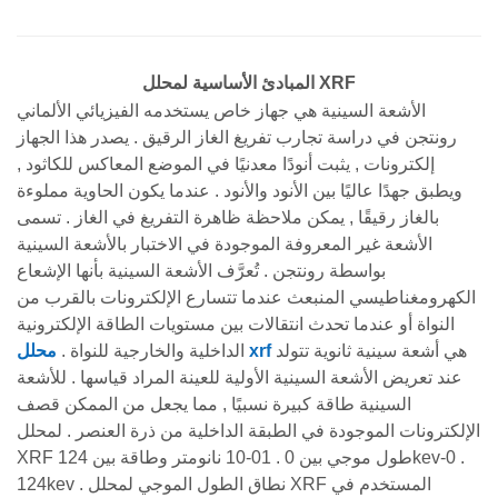
المبادئ الأساسية لمحلل XRF
الأشعة السينية هي جهاز خاص يستخدمه الفيزيائي الألماني
رونتجن في دراسة تجارب تفريغ الغاز الرقيق . يصدر هذا الجهاز
إلكترونات , يثبت أنودًا معدنيًا في الموضع المعاكس للكاثود ,
ويطبق جهدًا عاليًا بين الأنود والأنود . عندما يكون الحاوية مملوءة
بالغاز رقيقًا , يمكن ملاحظة ظاهرة التفريغ في الغاز . تسمى
الأشعة غير المعروفة الموجودة في الاختبار بالأشعة السينية
بواسطة رونتجن . تُعرَّف الأشعة السينية بأنها الإشعاع
الكهرومغناطيسي المنبعث عندما تتسارع الإلكترونات بالقرب من
النواة أو عندما تحدث انتقالات بين مستويات الطاقة الإلكترونية
هي أشعة سينية ثانوية تتولد
محلل xrf
الداخلية والخارجية للنواة .
عند تعريض الأشعة السينية الأولية للعينة المراد قياسها . للأشعة
السينية طاقة كبيرة نسبيًا , مما يجعل من الممكن قصف
الإلكترونات الموجودة في الطبقة الداخلية من ذرة العنصر . لمحلل
XRF طول موجي بين 0 . 01-10 نانومتر وطاقة بين 124kev-0 .
124kev . نطاق الطول الموجي لمحلل XRF المستخدم في