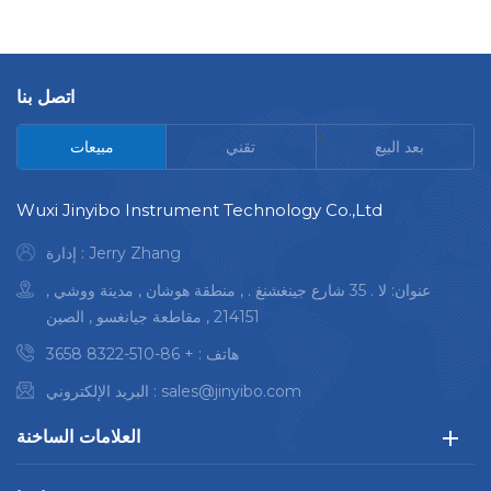
اتصل بنا
<
بعد البيع
تقني
مبيعات
Wuxi Jinyibo Instrument Technology Co.,Ltd
إدارة : Jerry Zhang
عنوان: لا . 35 شارع جينغشنغ . , منطقة هوشان , مدينة ووشي ,
214151 , مقاطعة جيانغسو , الصين
هاتف :
+ 86-510-8322 3658
sales@jinyibo.com
البريد الإلكتروني :
العلامات الساخنة