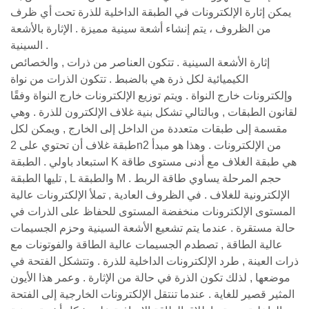
يمكن إثارة الإلكترونات في الطبقة الداخلية للذرة تحت أي ظرف
من الظروف ، يتم إنشاء أشعة سينية مميزة . الإثارة بالأشعة
السينية .
إثارة الأشعة السينية . تتكون العناصر من ذرات , والخصائص
الكيميائية لكل ذرة هي بالضبط . تتكون الذرات من نواة
وإلكترونات خارج النواة . ويتم توزيع الإلكترونات خارج النواة وفقًا
لقانون الطبقات , وبالتالي تشكل بنية غلاف الإلكترون للذرة . وهي
مقسمة إلى طبقات متعددة من الداخل إلى الخارج , ويمكن لكل
طبقة غلاف أن تحتوي على 2n2 من الإلكترونات . وهذا هو مبدأ
استبعاد باولي . الطبقة K هي طبقة الغلاف مع أدنى مستوى طاقة
, تليها الطبقة L والطبقة M . حجم المرحلة يساوي طاقة الربط
الإلكترونية للغلاف . في الظروف العادية , تملأ الإلكترونات عالية
المستوى الإلكترونات منخفضة المستوى للحفاظ على الذرات في
حالة مستقرة . عندما يتم تشعيع الأشعة السينية وحزم الجسيمات
عالية الطاقة , تصطدم الجسيمات عالية الطاقة والفوتونات مع
ذرات العينة , طرد الإلكترونات الداخلية للذرة . وتتشكل الفتحة في
موضعها , لذلك تكون الذرة في حالة من الإثارة . وعمر هذا الأيون
المثير قصير للغاية . عندما تنتقل الإلكترونات الخارجية إلى الفتحة