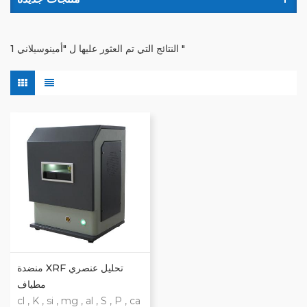
1 النتائج التي تم العثور عليها ل "أمينوسيلاني "
منضدة XRF تحليل عنصري
مطياف
cl , K , si , mg , al , S , P , ca