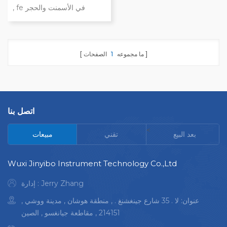
, fe في الأسمنت والحجر
الجيري هيكل المسار البصري
العلوي المضيء دقة عالية ,
استقرار جيد , عملية بسيطة
ما مجموعه
1
الصفحات
نتائج الاختبار قريبة من اختبار
الطريقة الكيميائية الرطبة بضع
دقائق فقط لتحليل عشرات
العناصر في عينة
اتصل بنا
<
بعد البيع
تقني
مبيعات
Wuxi Jinyibo Instrument Technology Co.,Ltd
إدارة : Jerry Zhang
عنوان: لا . 35 شارع جينغشنغ . , منطقة هوشان , مدينة ووشي ,
214151 , مقاطعة جيانغسو , الصين