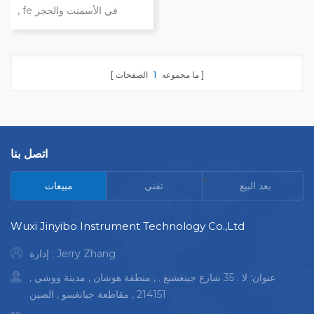
, fe في الأسمنت والحجر
الجيري هيكل المسار البصري
العلوي المضيء دقة عالية ,
استقرار جيد , عملية بسيطة
ما مجموعه
1
الصفحات
نتائج الاختبار قريبة من اختبار
الطريقة الكيميائية الرطبة بضع
دقائق فقط لتحليل عشرات
العناصر في عينة
اتصل بنا
<
بعد البيع
تقني
مبيعات
Wuxi Jinyibo Instrument Technology Co.,Ltd
إدارة : Jerry Zhang
عنوان: لا . 35 شارع جينغشنغ . , منطقة هوشان , مدينة ووشي ,
214151 , مقاطعة جيانغسو , الصين