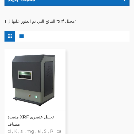
1 النتائج التي تم العثور عليها ل "xrf محلل"
منضدة XRF تحليل عنصري
مطياف
cl , K , si , mg , al , S , P , ca