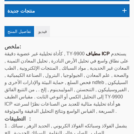
منتجات جديدة
فيديو
تفاصيل المنتج
ملخص:
يستخدم
مطياف ICP
كأداة تحليلية غير عضوية دقيقة , TY-9900
على نطاق واسع في تحليل الأرض النادرة , تحليل المعادن الثمينة ,
المعادن غير الحديدية , مواد السبائك , المنتجات الإلكترونية , الطب
والصحة , علم المعادن , الجيولوجيا , البترول , الصناعة الكيميائية ,
فحص السلع , حماية البيئة والإدارات الأخرى و ndfeb , السيليكون
, الفيروسيليكون , التنجستن , الموليبدينوم , إلخ . , من التتبع الفائق
إلى التحليل الكمي أو النوعي الثابت . مقياس الطيف TY-9900
ICP هو أداة تحليلية مثالية للعديد من الصناعات نظرًا لسرعته
السريعة , القياس الواسع ونتائج التحليل الدقيقة والموثوقة .
التطبيقات ：
1 . يشمل الفولاذ وسبائكه الفولاذ الكربوني , الحديد الزهر , سبائك
الصلب , الصلب عالي النقاوة , السبائك الحديدية , إلخ .