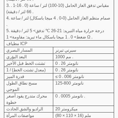
3. مقياس تدفق الغاز الحامل (10-100) لتر / ساعة (0 . 16-1 .
66 لتر / دقيقة) .
4. صمام منظم الغاز الحامل (0-0 . 4 ميجا باسكال) لتر / ساعة
.
5. درجة حرارة مياه التبريد: 21-26 ℃ تدفق> 5 لتر / دقيقة
ضغط> 0 . 1 ميجا باسكال ماء تبريد: مقاومة> 1 Ω .
مطياف ICP
سيرني تيرنر
المسار البصري
1000 مم .
البعد البؤري
0 . 26 نانومتر
تشتت الخط قبل الأخير
0 . 26 نانومتر
1 / (معدل تشتت الخط)
≤ 0 . 006 نانومتر
قدرة الميز
125-800 نانومتر
مسح نطاق الطول
الموجي
0 . 0005 نانومتر .
محرك متدرج يقود أصغر
خطوة
20 ميكرومتر
الراديو والشق الحادث
(80 × 110 × 16) ملم
مواصفات المرآة