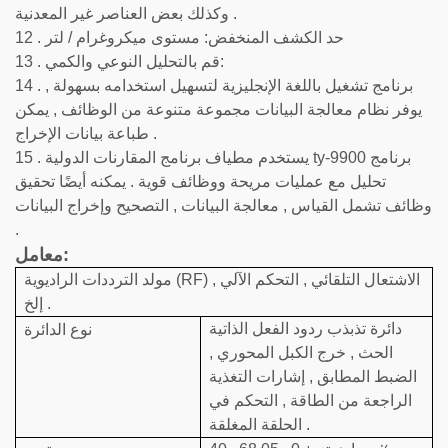
وكذلك بعض العناصر غير المعدنية .
12 . حد الكشف المنخفض: مستوى ميكروغرام / لتر
13 . قم بالتحليل النوعي والكمي:
14 . برنامج تشغيل باللغة الإنجليزية لتسهيل استخدامه بسهولة ,
يوفر نظام معالجة البيانات مجموعة متنوعة من الوظائف , يمكن
طباعة بيانات الإخراج .
15 . يستخدم مطياف برنامج المقارنات الدولية ty-9900 برنامج
تحليل مع عمليات مريحة ووظائف قوية . يمكنه أيضًا تحقيق
وظائف تشمل القياس , معالجة البيانات , التصحيح وإخراج البيانات
.
معامل:
مولد الترددات الراديوية (RF) الاشتعال التلقائي , التحكم الآلي ,
إلخ .
دائرة تذبذب ردود الفعل الذاتية
نوع الدائرة
الحث , خرج الكبل المحوري ,
الضبط المطابق , إشارات التغذية
الراجعة من الطاقة , التحكم في
الحلقة المغلقة .