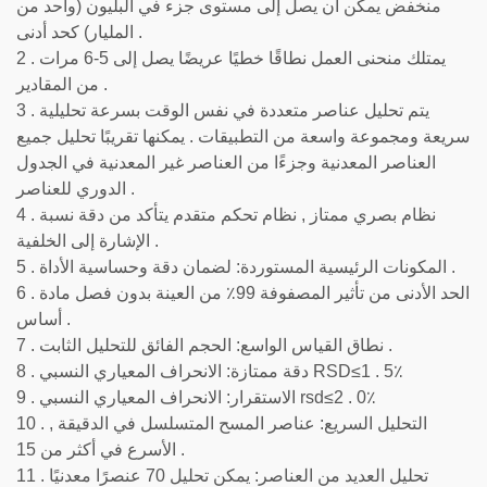
منخفض يمكن أن يصل إلى مستوى جزء في البليون (واحد من
المليار) كحد أدنى .
2 . يمتلك منحنى العمل نطاقًا خطيًا عريضًا يصل إلى 5-6 مرات
من المقادير .
3 . يتم تحليل عناصر متعددة في نفس الوقت بسرعة تحليلية
سريعة ومجموعة واسعة من التطبيقات . يمكنها تقريبًا تحليل جميع
العناصر المعدنية وجزءًا من العناصر غير المعدنية في الجدول
الدوري للعناصر .
4 . نظام بصري ممتاز , نظام تحكم متقدم يتأكد من دقة نسبة
الإشارة إلى الخلفية .
5 . المكونات الرئيسية المستوردة: لضمان دقة وحساسية الأداة .
6 . الحد الأدنى من تأثير المصفوفة 99٪ من العينة بدون فصل مادة
أساس .
7 . نطاق القياس الواسع: الحجم الفائق للتحليل الثابت .
8 . دقة ممتازة: الانحراف المعياري النسبي RSD≤1 . 5٪
9 . الاستقرار: الانحراف المعياري النسبي rsd≤2 . 0٪
10 . التحليل السريع: عناصر المسح المتسلسل في الدقيقة ,
الأسرع في أكثر من 15 .
11 . تحليل العديد من العناصر: يمكن تحليل 70 عنصرًا معدنيًا