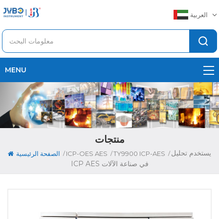
العربية
MENU
منتجات
يستخدم تحليل
/
/
/
TY9900 ICP-AES
ICP-OES AES
الصفحة الرئيسية
ICP AES في صناعة الآلات