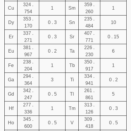
324 .
359 .
Cu
1
Sm
1
754
260
353 .
235 .
Dy
0 . 3
Sn
10
170
484
337 .
407 .
Er
0 . 3
Sr
0 . 15
271
771
381 .
226 .
Eu
0 . 2
Ta
6
967
230
238 .
350 .
Fe
1
Tb
1
204
917
294 .
334 .
Ga
3
Ti
0 . 2
364
941
342 .
261 .
Gd
0 . 5
Tl
5
247
861
277 .
313 .
Hf
1
Tm
0 . 3
336
126
345 .
309 .
Ho
0 . 5
V
0 . 5
600
418