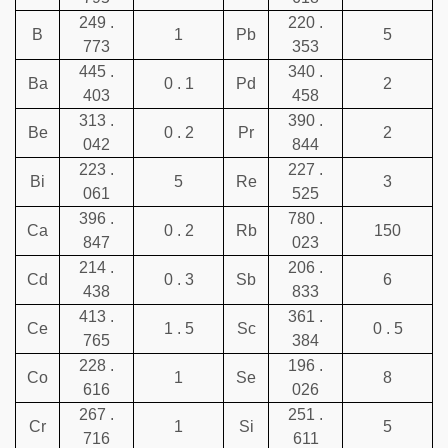
249 .
220 .
B
1
Pb
5
773
353
445 .
340 .
Ba
0 . 1
Pd
2
403
458
313 .
390 .
Be
0 . 2
Pr
2
042
844
223 .
227 .
Bi
5
Re
3
061
525
396 .
780 .
Ca
0 . 2
Rb
150
847
023
214 .
206 .
Cd
0 . 3
Sb
6
438
833
413 .
361 .
Ce
1 . 5
Sc
0 . 5
765
384
228 .
196 .
Co
1
Se
8
616
026
267 .
251 .
Cr
1
Si
5
716
611