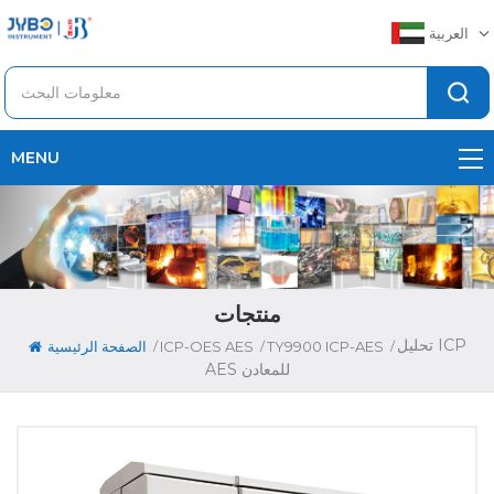
العربية
MENU
منتجات
تحليل ICP
/
/
/
TY9900 ICP-AES
ICP-OES AES
الصفحة الرئيسية
AES للمعادن