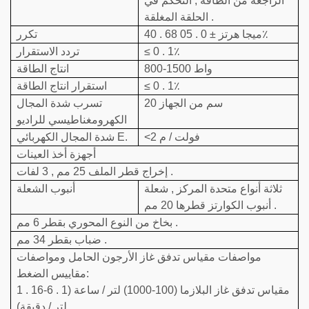
الراجعة من الطاقة , التحكم في
الحلقة المغلقة .
40 . 68 ميجا هرتز ± 0 . 05٪
تكرر
≤ 0 . 1٪
تردد الاستقرار
800-1500 واط
انتاج الطاقة
≤ 0 . 1٪
استقرار انتاج الطاقة
20 سم من الجهاز
تسرب شدة المجال
الكهرومغناطيسي للراديو
<2 فولت / م
شدة المجال الكهربائي E.
أجهزة أخذ العينات
إخراج قطر الملف 25 مم , 3 لفات .
ثلاثة أنواع متحدة المركز , شعلة
أنبوب الشعلة
أنبوب الكوارتز قطرها 20 مم .
بخاخ من النوع المحوري بقطر 6 مم .
ضباب بقطر 34 مم .
مواصفات مقياس تدفق غاز الأرجون الحامل ومواصفات
مقاييس الضغط:
1 . مقياس تدفق غاز البلازما (100-1000) لتر / ساعة (1 . 6-16
لتر / دقيقة) .