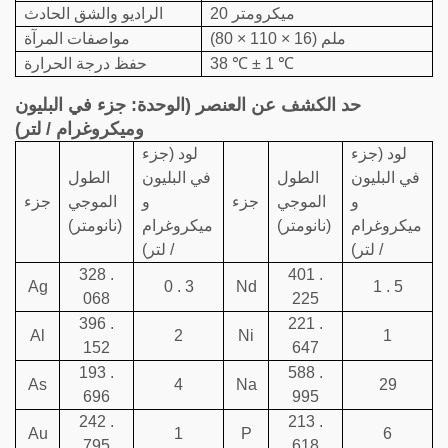
20 ميكرومتر
الراديو والشق الحادث
(80 × 110 × 16) ملم
مواصفات المرآة
38 ℃ ± 1 ℃
حفظ درجة الحرارة
حد الكشف عن العنصر (الوحدة: جزء في البليون
وميكروغرام / لتر)
لود (جزء
لود (جزء
في البليون
الطول
في البليون
الطول
و
الموجي
جزء
و
الموجي
جزء
ميكروغرام
(نانومتر)
ميكروغرام
(نانومتر)
/ لتر)
/ لتر)
328 .
401 .
Ag
0 . 3
Nd
1 . 5
068
225
396 .
221 .
Al
2
Ni
1
152
647
193 .
588 .
As
4
Na
29
696
995
242 .
213 .
Au
1
P
6
795
618