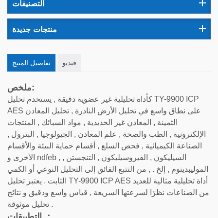
التصنيفات
منتجات جديدة
فيديو
تفاصيل المنتج
ملخص:
كأداة تحليلية غير عضوية دقيقة , يستخدم تحليل TY-9900 ICP
AES على نطاق واسع في تحليل الأرض النادرة , تحليل المعادن
الثمينة , المعادن غير الحديدية , مواد السبائك , المنتجات
الإلكترونية , الطب والصحة , علم المعادن , الجيولوجيا , البترول ,
الصناعة الكيميائية , فحص السلع , أقسام حماية البيئة والأقسام
الأخرى و ndfeb , السيليكون , الفيروسيليكون , التنجستن ,
الموليبدينوم , إلخ . , من التتبع الفائق إلى التحليل النوعي أو الكمي
الثابت . يعتبر تحليل TY-9900 ICP AES أداة تحليلية مثالية للعديد
من الصناعات نظرًا لسرعتها السريعة , قياس واسع ودقيق و نتائج
تحليل موثوقة .
التطبيقات ：