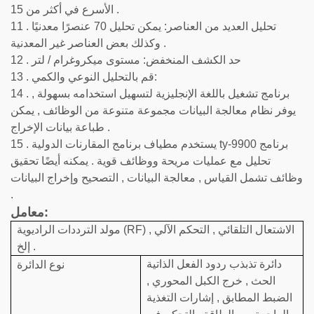
الأسرع في أكثر من 15 .
11 . تحليل العديد من العناصر: يمكن تحليل 70 عنصرًا معدنيًا
وكذلك بعض العناصر غير المعدنية .
12 . حد الكشف المنخفض: مستوى ميكروغرام / لتر
13 . قم بالتحليل النوعي والكمي:
14 . برنامج تشغيل باللغة الإنجليزية لتسهيل استخدامه بسهولة ,
يوفر نظام معالجة البيانات مجموعة متنوعة من الوظائف , يمكن
طباعة بيانات الإخراج .
15 . يستخدم مطياف برنامج المقارنات الدولية ty-9900 برنامج
تحليل مع عمليات مريحة ووظائف قوية . يمكنه أيضًا تحقيق
وظائف تشمل القياس , معالجة البيانات , التصحيح وإخراج البيانات
.
معامل:
مولد الترددات الراديوية (RF) الاشتعال التلقائي , التحكم الآلي ,
إلخ .
دائرة تذبذب ردود الفعل الذاتية
نوع الدائرة
الحث , خرج الكبل المحوري ,
الضبط المطابق , إشارات التغذية