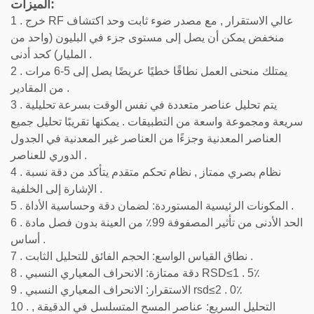
الميزات:
1 . خرج RF عالي الاستقرار , مع مصدر ضوء ثابت وحد اكتشاف
منخفض يمكن أن يصل إلى مستوى جزء في البليون (واحد من
المليار) كحد أدنى .
2 . يمتلك منحنى العمل نطاقًا خطيًا عريضًا يصل إلى 5-6 مرات
من المقادير .
3 . يتم تحليل عناصر متعددة في نفس الوقت بسرعة تحليلية
سريعة ومجموعة واسعة من التطبيقات . يمكنها تقريبًا تحليل جميع
العناصر المعدنية وجزءًا من العناصر غير المعدنية في الجدول
الدوري للعناصر .
4 . نظام بصري ممتاز , نظام تحكم متقدم يتأكد من دقة نسبة
الإشارة إلى الخلفية .
5 . المكونات الرئيسية المستوردة: لضمان دقة وحساسية الأداة .
6 . الحد الأدنى من تأثير المصفوفة 99٪ من العينة بدون فصل مادة
أساس .
7 . نطاق القياس الواسع: الحجم الفائق للتحليل الثابت .
8 . دقة ممتازة: الانحراف المعياري النسبي RSD≤1 . 5٪
9 . الاستقرار: الانحراف المعياري النسبي rsd≤2 . 0٪
10 . التحليل السريع: عناصر المسح المتسلسل في الدقيقة ,