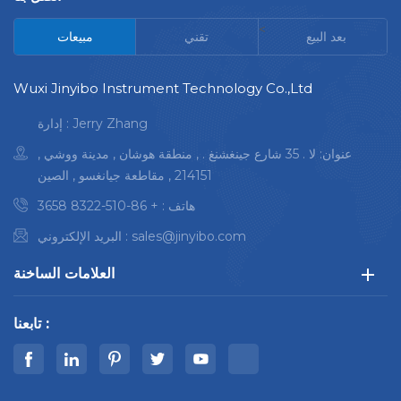
<
بعد البيع
تقني
مبيعات
Wuxi Jinyibo Instrument Technology Co.,Ltd
إدارة : Jerry Zhang
عنوان: لا . 35 شارع جينغشنغ . , منطقة هوشان , مدينة ووشي ,
214151 , مقاطعة جيانغسو , الصين
هاتف :
+ 86-510-8322 3658
sales@jinyibo.com
البريد الإلكتروني :
العلامات الساخنة
تابعنا :