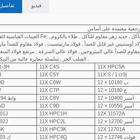
فيديو
تفاصيل 
العينات القياسية القائمة على Fe: حديد خام عالي الفوسفور , سبيكة منخفضة , حديد زهر مقاوم للتآ
ذ أوستنيتي غير قابل للصدأ , فولاذ مارتينسيت , فولاذ مقاوم للصدأ مار
اوم للصدأ عالي النيتروجين , فولاذ عالي السرعة , مرتفع فولاذ المنغن
الصلب الحر , سلسلة معايرة عالية من النيكل الصلب .
1-3H
11X C4S
11X HPC5A
R
11X C5Y
11X S / 1 cr3j
12 × 10180 ب
11X C6W
0D
12 × 10180 ج
11X C7P
V
12 × 10400 أمبير
11X C8V
11 × 15294 واط
12 × 10550 أمبير
11X C9D
AD
01J
11X HPC1H
12X 11572A
12 × 12700 أمبير
11X HPC2L
02J
5K
11X HPC3K
12X 12701A
12 × 12746 فولت
11X HPC4Q
11X 20003 ك