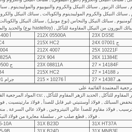
, سبائك الزنبور , سبائك النيكل والكروم والنيوبيوم والموليبدينوم , سبا
النيكل والكروم الموليبدينوم والكوبالت , سبائك النيكل والكروم والحديد (نوع inconel) , النيكل والك
لألومنيوم , سبائك النيكل والنحاس (نوع مونيل) , سبائك النيكل والكوبال
23X DS5E
212X 05500A
212 × 04400 أ
24X 07001 ج
215X HC2
C4
0004
212X 4007
25X 10221F
8825A
22X 904
26X 11384E
27 × 14184F
23X 08811A
219 × 20500 ج
27 × 14188 د
215X HC2
B4
27 × 14387 هـ
215 × 10276 أ
28 × 6001 جرام
المواد المرجعية القائمة على cu: الحديد الزهر عالي الفوسفور , سبيكة منخفضة , الحديد الزهر ال
خفض السبائك , فولاذ أوستنيتي غير قابل للصدأ , فولاذ مارتينسيت , فول
رسيب , فولاذ مقاوم للصدأ عالي النيتروجين , فولاذ عالي السرعة , منغ
فولاذ , قطع صلب حر , سلسلة معايرة من فولاذ النيكل العالي .
5-10A
31X B23D
31X HT37A
35-9B
31X B24D
31X MNB3F