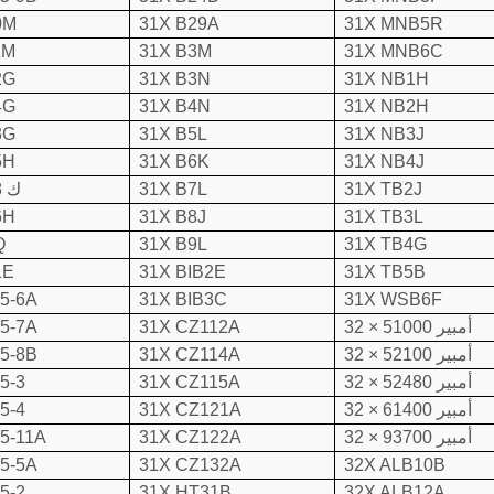
0M
31X B29A
31X MNB5R
1M
31X B3M
31X MNB6C
2G
31X B3N
31X NB1H
4G
31X B4N
31X NB2H
3G
31X B5L
31X NB3J
5H
31X B6K
31X NB4J
31X TB2J
31X B7L
31X B18 ك
6H
31X B8J
31X TB3L
Q
31X B9L
31X TB4G
1E
31X BIB2E
31X TB5B
35-6A
31X BIB3C
31X WSB6F
32 × 51000 أمبير
31X CZ112A
35-7A
32 × 52100 أمبير
31X CZ114A
35-8B
32 × 52480 أمبير
31X CZ115A
5-3
32 × 61400 أمبير
31X CZ121A
5-4
32 × 93700 أمبير
31X CZ122A
5-11A
35-5A
31X CZ132A
32X ALB10B
5-2
31X HT31B
32X ALB12A