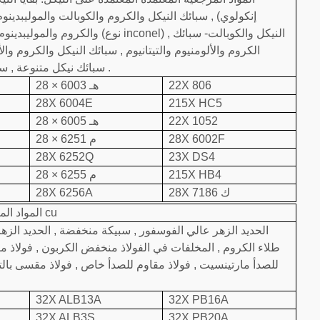
إنكولوي) , سبائك النيكل والكروم والكوبالت والموليبدينوم 
والكروم والموليبدينوم , سبائك 
الكروم والألومنيوم والتيتانيوم , سبائك النيكل والكروم وا
والحديد والموليبدينوم (نوع hastelloy) , سبائك نيكل متنوعة , سبائك البورون من النيكل المقاومة للتآكل .
22X 806
28 × 6003 هـ
28X 6004E
215X HC5
22X 1052
28 × 6005 هـ
28X 6002F
28 × 6251 م
28X 6252Q
23X DS4
215X HB4
28 × 6255 م
28X 7186 ك
28X 6256A
المواد المرجعية المعتمدة القائمة على cu
طلاء الكروم , المخلفات في الفولاذ منخفض الكربون , فولاذ من
للصدأ مارتينسيت , فولاذ مقاوم للصدأ خاص , فولاذ مقسى بالت
32X ALB13A
32X PB16A
32X ALB3S
32X PB20A