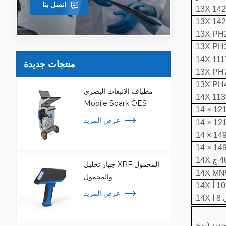
اتصل بنا
13X 14
13X 14
13X PH
13X PH
14X 111
منتجات جديدة
13X PH
13X PH
مطياف الانبعاث البصري
14X 11
Mobile Spark OES
14 × 12
عرض المزيد
14 × 12
14 × 14
14 × 14
جهاز تحليل XRF المحمول
14X MN
والمحمول
عرض المزيد
8 أ
حديد (نوع