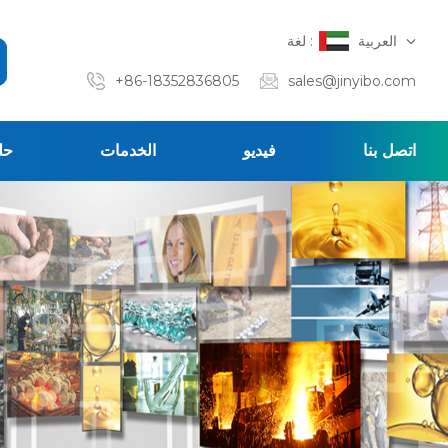
العربية
لغة :
+86-18352836805
sales@jinyibo.com
اتصل بنا
فيديو
الخدمات
حل