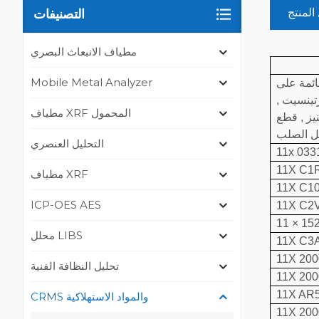
المنتج
التصنيفات
مطياف الانبعاث البصري
Mobile Metal Analyzer
كل , حديد زهر مقاوم للتآكل , طلاء بالكروم ,
تينسيت ,
مطياف XRF المحمول
يز , قطع
التحليل العنصري
11x 033
11X C1
مطياف XRF
11X C1
ICP-OES AES
11X C2
محلل LIBS
11X C3
11X 200
تحليل النظافة الفنية
11X 200
11X AR
CRMS والمواد الاستهلاكية