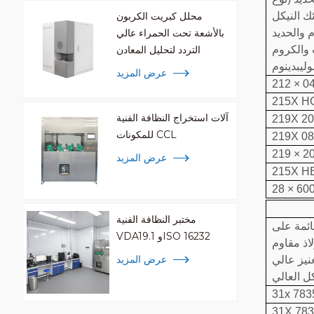
ئك النيكل
محلل كبريت الكربون
وبالت- سبائك
بالأشعة تحت الحمراء عالي
ت والكروم
التردد لتحليل المعادن
عرض المزيد
215X H
آلات استخراج النظافة الفنية
219X 2
للمكونات CCL
219X 0
عرض المزيد
215X H
مختبر النظافة الفنية
مقاوم للتآكل , الحديد الزهر المقاوم للتآكل ,
VDA19.1 وISO 16232
اذ مقاوم
عرض المزيد
نيز عالي
31x 783
31X 78