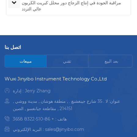
مراقبة الجودة في إنتاج الزجاج دور محلل كبريت الكربون
عالي التردد
اتصل بنا
<
بعد البيع
تقني
مبيعات
Wuxi Jinyibo Instrument Technology Co.,Ltd
إدارة : Jerry Zhang
عنوان: لا . 35 شارع جينغشنغ . , منطقة هوشان , مدينة ووشي ,
214151 , مقاطعة جيانغسو , الصين
هاتف :
+ 86-510-8322 3658
sales@jinyibo.com
البريد الإلكتروني :