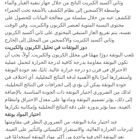
وثاني أكسيد الكبريت الناتج من خلال جهاز تنقية الغبار والماء
بواسطة الأكسجين إلى نظام الكشف بالأشعة تحت الحمراء
للكشف عنه من خلال سلسلة من معالجة البيانات للحصول على
محتوى النسبة المئوية لعنصر الكربون والكبريت. وفي الوقت
نفسه، يتم تفريغ الغاز المتبقي المحتوي على ثاني أكسيد الكربون
وثاني أكسيد الكبريت والأكسجين من المحلل إلى الخارج.
دور البوتقات في تحليل الكربون والكبريت
تلعب البوتقة دورًا مهمًا في محلل الكربون والكبريت. أولاً، يجب أن
تكون البوتقة مقاومة بدرجة كافية لدرجة الحرارة لتحمل عملية
الاحتراق في فرن ذو درجة حرارة عالية. ثانيًا، تعد جودة البوتقة
واستقرارها أمرًا بالغ الأهمية لدقة النتائج التحليلية. أي اختلاف في
جودة البوتقة يمكن أن يؤدي إلى انحرافات في النتائج التحليلية،
لذلك من الضروري اختيار البوتقة ذات الجودة المناسبة. بالإضافة
إلى ذلك، يؤثر تصميم البوتقة ومادتها على معدل الاحتراق وانتظام
العينة، مما يؤثر بدوره على دقة النتائج التحليلية وإمكانية تكرارها.
اختيار المواد بوتقة
عند اختيار مادة البوتقة، من الضروري النظر في مقاومتها
لدرجات الحرارة العالية، والاستقرار الكيميائي والتأثير على العينة.
تعد البوتقة الخزفية واحدة من أكثر مواد البوتقة استخدامًا في