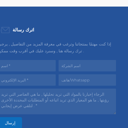
اترك رسالة
إذا كنت مهتمًا بمنتجاتنا وترغب في معرفة المزيد من التفاصيل , يرج
ترك رسالة هنا , وسنرد عليك في أقرب وقت ممكن .