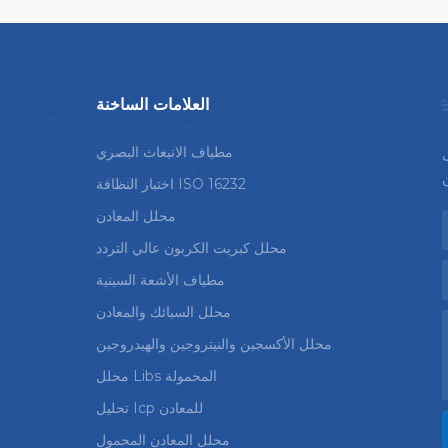
العلامات الساخنة
مطياف الانبعاث البصري
ى
اختبار النظافة ISO 16232
محلل المعادن
محلل كبريت الكربون عالي التردد
مطياف الأشعة السينية
محلل السبائك والمعادن
محلل الأكسجين والنيتروجين والهيدروجين
محلل Libs المحمولة
تحليل Icp للمعادن
محلل المعادن المحمول