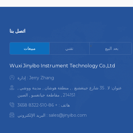
اتصل بنا
<
بعد البيع
تقني
مبيعات
Wuxi Jinyibo Instrument Technology Co.,Ltd
إدارة : Jerry Zhang
عنوان: لا . 35 شارع جينغشنغ . , منطقة هوشان , مدينة ووشي ,
214151 , مقاطعة جيانغسو , الصين
هاتف :
+ 86-510-8322 3658
sales@jinyibo.com
البريد الإلكتروني :