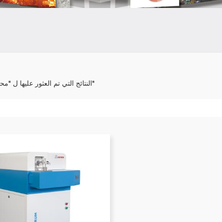
1 النتائج التي تم العثور عليها ل "محلل الصلب"