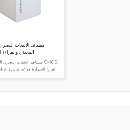
مطياف الانبعاث البصري 
المعدني والقراءة ا
مطياف الانبعاث البصري القائم
تفريغ الشرارة قواعد متعددة، تحل
الكامل لتحقيق أقصى قدر من
للعناصر حدود الكشف منخفضة للغ
بحد أقصى 30 عنصرًا الاستقرار 
المدى الطويل مطيافية الانبعا
العمودي الممتازة مقياس الفراغ لمرا
الفراغ في الوقت الحقيقي تحل
الكربون والنيتروجين للغاية تطبي