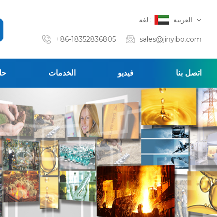
العربية
لغة :
+86-18352836805
sales@jinyibo.com
اتصل بنا
فيديو
الخدمات
حل