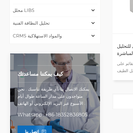
محلل LIBS
تحليل النظافة الفنية
CRMS والمواد الاستهلاكية
للتحليل
لمباشرة
 على CMOS،
يل الطيف
كيف يمكننا مساعدتك
 المرونة
اية نطاق
يمكنك الاتصال بنا بأي طريقة تناسبك . نحن
الطول الموجي: 130 نانومتر - 800 نانومتر،
متواجدون على مدار الساعة طوال أيام
والتكرار على
الأسبوع عبر البريد الإلكتروني أو الهاتف .
ث البصري
قبة حالة
Whatsapp : +86-18352836805
يل منخفض
قات تحليل
اتصل بنا