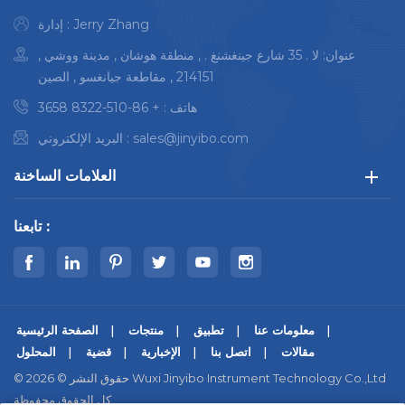
إدارة : Jerry Zhang
عنوان: لا . 35 شارع جينغشنغ . , منطقة هوشان , مدينة ووشي ,
214151 , مقاطعة جيانغسو , الصين
هاتف :
+ 86-510-8322 3658
sales@jinyibo.com
البريد الإلكتروني :
العلامات الساخنة
تابعنا :
معلومات عنا
تطبيق
منتجات
الصفحة الرئيسية
مقالات
اتصل بنا
الإخبارية
قضية
المحلول
© حقوق النشر © 2026 Wuxi Jinyibo Instrument Technology Co.,Ltd
كل الحقوق محفوظة.