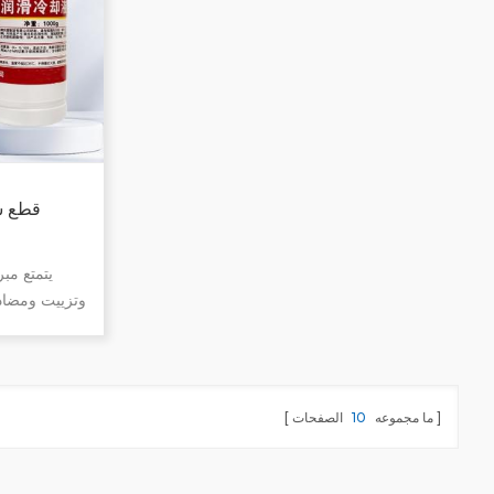
اللون بعد التخزين طويل الأمد، والصلابة
العالية، ومقاومة الأحماض والقلويات.
قطع سا
يتمتع مب
وتزييت ومضادة
قم بخفض در
الحراري للعي
على العينة. ي
وتحسين السطح 
ما مجموعه
10
الصفحات
عمر شفرة القطع ومنع تآكل آلة القطع.