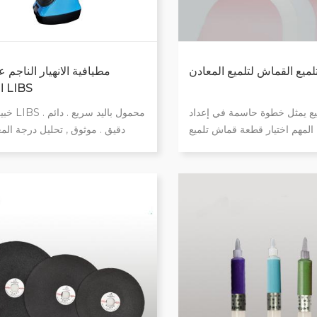
لميع القماش لتلميع المعادن
مطيافية الانهيار الناجم ع
المحمولة LIBS
لميع يمثل خطوة حاسمة في إعداد
 المهم اختيار قطعة قماش تلميع
دقيق . موثوق , تحليل درجة الم
. يتم اختبار وسادات قماش تلميع
الإنتاجية في ثانية واحدة فقط لمعظم
 بدقة لتوفير حل كامل يقدم نتائج
فكرة لفرز المعادن الخردة التعري
موثوقة لكل عينة تمت معالجتها.
منخفضة للمالك خاصة لتحليل در
الألومنيوم