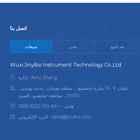
اتصل بنا
<
بعد البيع
تقني
مبيعات
Wuxi Jinyibo Instrument Technology Co.,Ltd
إدارة : Jerry Zhang
عنوان: لا . 35 شارع جينغشنغ . , منطقة هوشان , مدينة ووشي ,
214151 , مقاطعة جيانغسو , الصين
هاتف :
+ 86-510-8322 3658
sales@jinyibo.com
البريد الإلكتروني :