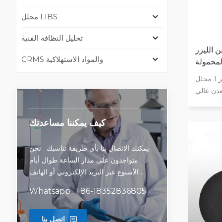
محلل LIBS
تحليل النظافة الفنية
ن الليزر
CRMS والمواد الاستهلاكية
خبير 1 محلل LIBS محمول باليد سريع . دائم .
عدن عالي
 السبائك
ف المادي
كيف يمكننا مساعدتك
الإيجابي (pmi) آمنة وغير مشعة تكلفة
جة سبائك
يمكنك الاتصال بنا بأي طريقة تناسبك . نحن
 والتركيب
متواجدون على مدار الساعة طوال أيام
الأسبوع عبر البريد الإلكتروني أو الهاتف .
Whatsapp : +86-18352836805
اتصل بنا