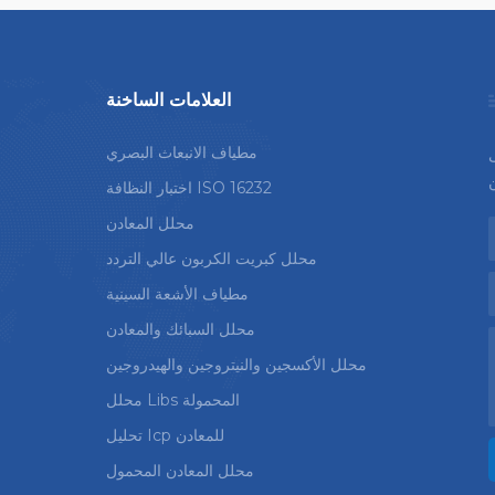
العلامات الساخنة
مطياف الانبعاث البصري
ى
اختبار النظافة ISO 16232
محلل المعادن
محلل كبريت الكربون عالي التردد
مطياف الأشعة السينية
محلل السبائك والمعادن
محلل الأكسجين والنيتروجين والهيدروجين
محلل Libs المحمولة
تحليل Icp للمعادن
محلل المعادن المحمول