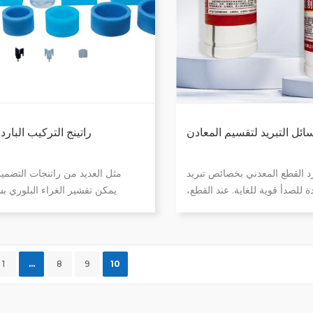
أساسي للطحن والتلميع الميكانيكي
الصلبة وسبائك الفولاذ والفولاذ عال
وغيرها من المواد عالية الصلا
الدقيق لأجزاء المواد والعينات
والبتروغرافية، وم
ئل التبريد لتقسيم المعادن
راتينج التركيب البارد
رد القطع المعدني بخصائص تبريد
مثل العديد من راتنجات التضمين 
 للصدأ قوية للغاية. عند القطع،
يمكن تقشير الغراء البلوري بس
جة حرارة العينة لتقليل التأثير
المعالجة. العملية التجريبية بسيطة
نة. له تأثير تنظيف ومضاد للصدأ
سوى صب العينة والراتنج المعالج أ
مكن أن تؤدي زيادة أداء التشحيم
البلوري في النموذج. إنها اقتصاد
النهائي للعينة أيضًا إلى زيادة
للتطبيق، وجسم القالب متوسط، 
1
...
8
9
10
تكلفة مواد التركيب الباردة. إعادة 
توفر تكلفة تقطيع القوالب.