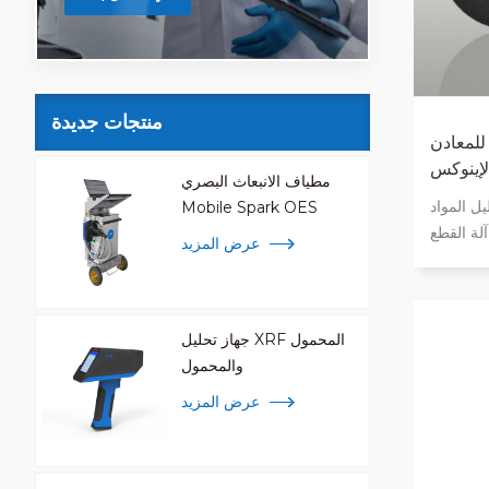
منتجات جديدة
للمعادن
لإينوكس
مطياف الانبعاث البصري
ل المواد
Mobile Spark OES
لة القطع
عرض المزيد
 والمواد
للعينة.
جهاز تحليل XRF المحمول
والمحمول
عرض المزيد