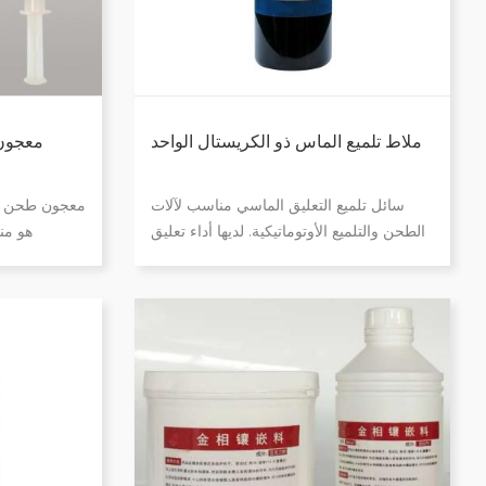
ملاط تلميع الماس ذو الكريستال الواحد
معجون 
سائل تلميع التعليق الماسي مناسب لآلات
معجون طحن الم
الطحن والتلميع الأوتوماتيكية. لديها أداء تعليق
هو من
جيد ويتم تعليق المواد الكاشطة في السائل
باستخدام مس
لفترة طويلة. ويضاف سائل تبريد التشحيم
والمواد المشت
التلميع إلى السائل. يمكن أن تصل العينة
بعد التلميع 
بسرعة إلى النهاية المطلوبة بعد التلميع.
الماضي، 
للمعجون الكا
الماء أن يحقق
بعد التل