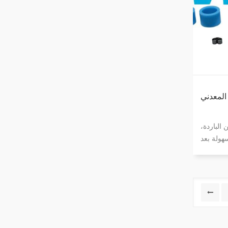
 للسبائك
ي الكربون
بة. الطحن
 المعدنية
ا إلى ذلك
 المعدني
الباردة،
هولة بعد
. ما عليك
و الغراء
ية وقابلة
مما يوفر
الاستخدام