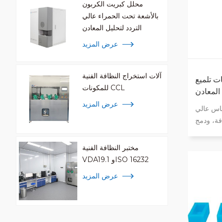
محلل كبريت الكربون
بالأشعة تحت الحمراء عالي
التردد لتحليل المعادن
عرض المزيد
آلات استخراج النظافة الفنية
ت تلميع
للمكونات CCL
المعادن
عرض المزيد
اس عالي
فة، ودمج
توزيع حجم
ات كروي
مختبر النظافة الفنية
تج الطحن
VDA19.1 وISO 16232
ش، صلابة
عرض المزيد
ادة، ولها
والناعمة.
تدحرج ولا
امه بشكل