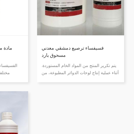
فسيفساء ترصيع دمشقي معدني
مادة م
مسحوق بارد
يتم تكرير المنتج من المواد الخام المستوردة.
الفسيفساء 
أثناء عملية إنتاج لوحات الدوائر المطبوعة، من
مختلف
أجل مراقبة سمك الطلاء في فتحة PTH،
الفسيفساء، م
ومعدل النقش الجانبي للخط، وما إلى ذلك،
الصغيرة ومراق
يجب إجراء التحليل الدقيق لقسم علم
مسحوق الفس
المعادن. إنه منتج كيميائي خاص لقولبة
الشرائح المعدنية باستخدام راتنج الأكريليك
كمادة خام رئيسية. يتميز بخصائص ممتازة مثل
المعالجة السلسة والسريعة في درجة حرارة
الغرفة، وعدد قليل من الفقاعات، وعدم تغير