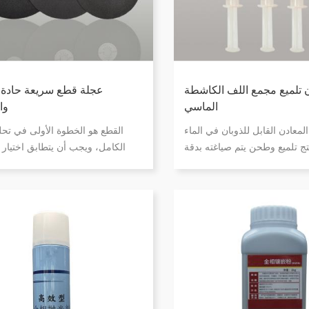
تلميع مجمع اللف الكاشطة
عجلة قطع سريعة حادة 
الماسي
وا
عادن القابل للذوبان في الماء
القطع هو الخطوة الأولى في تحلي
تج تلميع وطحن يتم صياغته بدقة
الكامل، ويجب أن يتطابق اختيار آ
حوق الماس ومساعدات الطحن
والشفرات مع الخصائص الهندسية
تة. كما أنه يزيل صعوبة التنظيف
الناجمة عن معجون جلخ زيتي في
وعدم وضوح سطح العينة. يمكن
شط الماسي القابل للذوبان في
 بسرعة اللمسة النهائية المثالية
ميع، مما يحسن الكفاءة التجريبية
بشكل كبير.