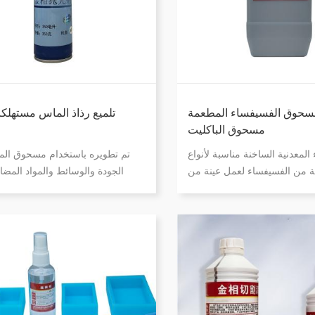
سحوق الفسيفساء المطعمة
تلميع رذاذ الماس مستهلكا
مسحوق الباكليت
المعدنية الساخنة مناسبة لأنواع
تم تطويره باستخدام مسحوق الم
ة من الفسيفساء لعمل عينة من
الجودة والوسائط والمواد المضا
ن أجل اختبار صلابة قطع العمل
التأثيرات الفيزيائية والكيميائية، و
بة البنية المعدنية. يمكن تحضير
الجسيمات موحد، وشكل الجسيم
يفساء بواسطة إعداد عينة آلة
ومثمن السطوح، وبالتالي فإن من
الفسيفساء لمدة 8-15 دقيقة، والحفاظ على
أفضل وأقل احتمالية لإنتاج خدو
الحرارة 140-180 درجة مئوية، وضغط
عالية للغاية، حافة القطع حادة وح
الفسيفساء 30 ± 3 ميجا باسكال، ويمكن
تأثير طحن جيد على المواد الصلبة 
إكمال تحضير العينة.
إنها تنتج فقط تأثير الطحن دون ال
تنتج طبقات مزعجة؛ يتم استخد