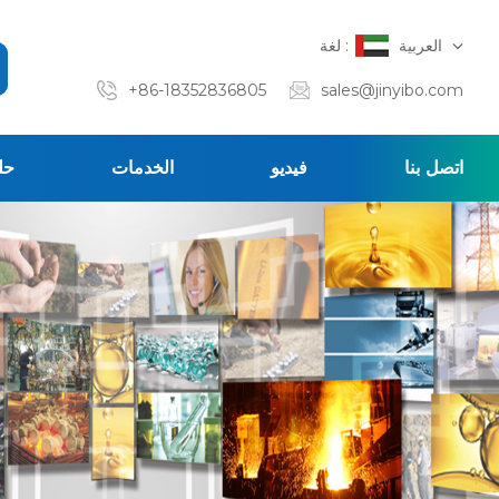
العربية
لغة :
+86-18352836805
sales@jinyibo.com
اتصل بنا
فيديو
الخدمات
حل