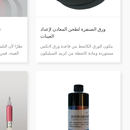
ورق الصنفرة لطحن المعادن لإعداد
ت
العينات
يتكون الورق الكاشط من قاعدة ورق لاتكس
نظرًا لأن الت
مستوردة ومادة كاشطة من كربيد السيليكون
العينة، فمن
متدرجة بدقة ويتم معالجتها بواسطة عملية
عالية الجودة
زراعة الرمل الكهروستاتيكية. يتميز المنتج
المعادن لدينا
بخصائص المقاومة الجيدة للماء والطحن
القوي ومقاومة التآكل الممتازة. ورق صنفرة
لاصق حساس للضغط مع شريط شفاف
متطور على الوجهين، لا يترك بقايا، أكثر
ملاءمة للاستخدام.