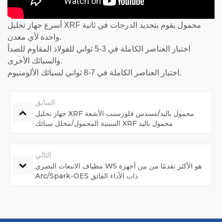
أسرع جهاز تحليل XRF محمول يقوم بتحديد الدرجات في ثانية
واحدة لأي معدن.
اختبار العناصر الكاملة في 3-5 ثواني للفولاذ المقاوم للصدأ
والسبائك الأخرى.
اختبار العناصر الكاملة في 7-8 ثواني لسبائك الألومنيوم.
السابق
جهاز تحليل XRF محمول باليد/مسدس فلورسنت الأشعة
السينية المحمول/محلل سبائك XRF محمول باليد
التالي
مطياف الانبعاث البصري W5 هو الأكثر تقدمًا من بين أجهزة
Arc/Spark-OES ذات الأداء الفائق