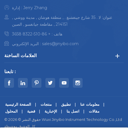
إدارة : Jerry Zhang
عنوان: لا . 35 شارع جينغشنغ . , منطقة هوشان , مدينة ووشي ,
214151 , مقاطعة جيانغسو , الصين
هاتف :
+ 86-510-8322 3658
sales@jinyibo.com
البريد الإلكتروني :
العلامات الساخنة
تابعنا :
معلومات عنا
تطبيق
منتجات
الصفحة الرئيسية
مقالات
اتصل بنا
الإخبارية
قضية
المحلول
© حقوق النشر © 2026 Wuxi Jinyibo Instrument Technology Co.,Ltd
كل الحقوق محفوظة.