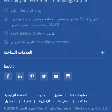
Wuxi Jinyibo Instrument Technology Co.,Ltd
إدارة : Jerry Zhang
عنوان: لا . 35 شارع جينغشنغ . , منطقة هوشان , مدينة ووشي ,
214151 , مقاطعة جيانغسو , الصين
هاتف :
+ 86-510-8322 3658
sales@jinyibo.com
البريد الإلكتروني :
العلامات الساخنة
تابعنا :
معلومات عنا
تطبيق
منتجات
الصفحة الرئيسية
مقالات
اتصل بنا
الإخبارية
قضية
المحلول
© حقوق النشر © 2026 Wuxi Jinyibo Instrument Technology Co.,Ltd