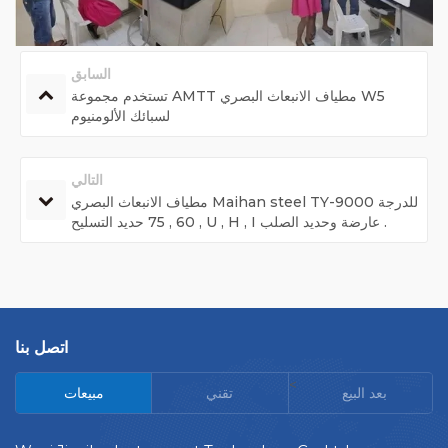
السابق
تستخدم مجموعة AMTT مطياف الانبعاث البصري W5
لسبائك الألومنيوم
التالي
مطياف الانبعاث البصري Maihan steel TY-9000 للدرجة
60 , 75 حديد التسليح , U , H , I عارضة وحديد الصلب .
اتصل بنا
<
بعد البيع
تقني
مبيعات