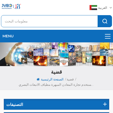
العربية
MENU
قضية
/
/
قضية
الصفحة الرئيسية
تستخدم تجارة المعادن المبهرة مطياف الانبعاث البصري W5 الخاص بنا من أجل ADC10 , ADC12 و A356
التصنيفات