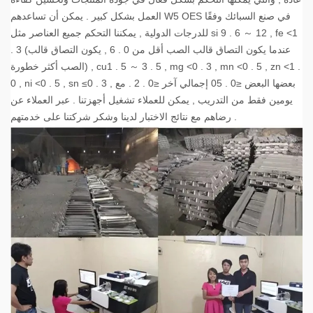
العمل بشكل كبير . يمكن أن تساعدهم W5 OES في صنع السبائك وفقًا
للدرجات الدولية , يمكننا التحكم جميع العناصر مثل si 9 . 6 ～ 12 , fe <1
. 3 (عندما يكون التصاق قالب الصب أقل من 0 . 6 , يكون التصاق قالب
الصب أكثر خطورة) , cu1 . 5 ～ 3 . 5 , mg <0 . 3 , mn <0 . 5 , zn <1 .
0 , ni <0 . 5 , sn ≤0 . 3 , بعضها البعض ≤0 . 05 إجمالي آخر ≤0 . 2 . مع
يومين فقط من التدريب , يمكن للعملاء تشغيل أجهزتنا . عبر العملاء عن
رضاهم مع نتائج الاختبار لدينا وشكر شركتنا على خدمتهم .