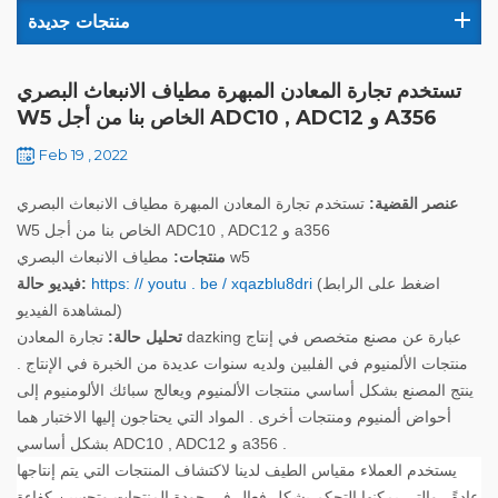
منتجات جديدة
تستخدم تجارة المعادن المبهرة مطياف الانبعاث البصري
W5 الخاص بنا من أجل ADC10 , ADC12 و A356
Feb 19 , 2022
عنصر القضية:
تستخدم تجارة المعادن المبهرة مطياف الانبعاث البصري
W5 الخاص بنا من أجل ADC10 , ADC12 و a356
مطياف الانبعاث البصري w5
منتجات:
(اضغط على الرابط
https: // youtu . be / xqazblu8dri
فيديو حالة:
لمشاهدة الفيديو)
تحليل حالة:
تجارة المعادن dazking عبارة عن مصنع متخصص في إنتاج
منتجات الألمنيوم في الفلبين ولديه سنوات عديدة من الخبرة في الإنتاج .
ينتج المصنع بشكل أساسي منتجات الألمنيوم ويعالج سبائك الألومنيوم إلى
أحواض ألمنيوم ومنتجات أخرى . المواد التي يحتاجون إليها الاختبار هما
بشكل أساسي ADC10 , ADC12 و a356 .
يستخدم العملاء مقياس الطيف لدينا لاكتشاف المنتجات التي يتم إنتاجها
عادةً , والتي يمكنها التحكم بشكل فعال في جودة المنتجات وتحسين كفاءة