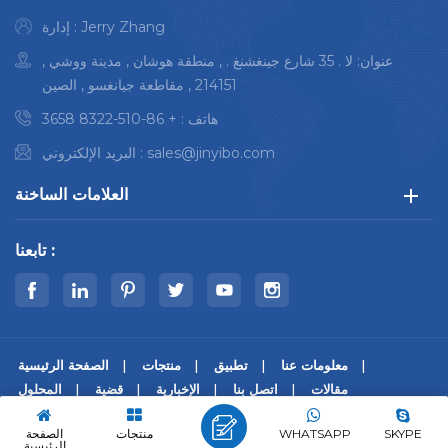
إدارة : Jerry Zhang
عنوان: لا . 35 شارع جينغشنغ . , منطقة هوشان , مدينة ووشي ,
214151 , مقاطعة جيانغسو , الصين
هاتف :
+ 86-510-8322 3658
sales@jinyibo.com
البريد الإلكتروني :
العلامات الساخنة
تابعنا :
معلومات عنا
تطبيق
منتجات
الصفحة الرئيسية
مقالات
اتصل بنا
الإخبارية
قضية
المحلول
© حقوق النشر © 2026 Wuxi Jinyibo Instrument Technology Co.,Ltd
SKYPE
WHATSAPP
منتجات
الصفحة
كل الحقوق محفوظة.
الرئيسية