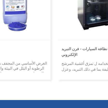
افة السيارات - فرن التبريد
الإلكتروني
الغرض الأساسي من المجفف ه
تخدامه ل
تمزق أغشية المرشح
الرطوبة أو البلل في البيئة و
يفة بما في ذلك
التبريد، وعزل
حالة رطوبة منخفضة في مسا
، وعزل العفن، ومنع الأكسدة،
معين، وبالتالي منع العناصر 
أو العفن أو الصدأ أو التدهور.