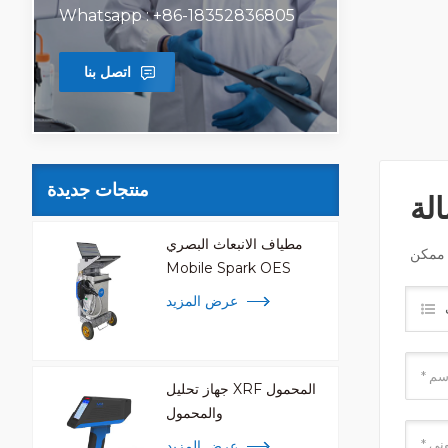
Whatsapp : +86-18352836805
اتصل بنا
منتجات جديدة
لة
مطياف الانبعاث البصري
Mobile Spark OES
عرض المزيد
جهاز تحليل XRF المحمول
والمحمول
عرض المزيد