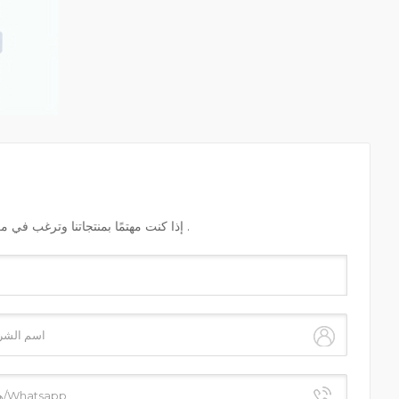
إذا كنت مهتمًا بمنتجاتنا وترغب في معرفة المزيد من التفاصيل , يرجى ترك رسالة هنا , وسنرد عليك في أقرب وقت ممكن .