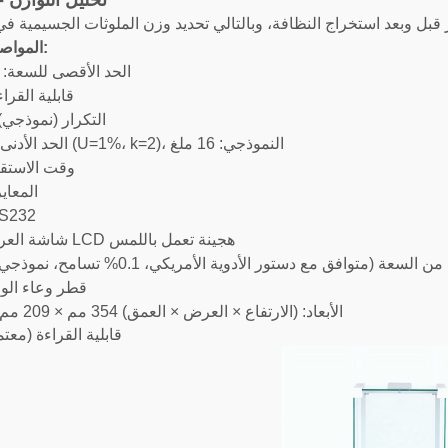
تحليل التوازن - 5 موق
المواصفات الفنية:
الحد الأقصى للسعة: 120 جرامًا
قابلية القراءة: 0.1
التكرار (نموذجي): 0.08 م
الحد الأدنى من السعة (U=1%، k=2)، النموذجي: 16 ملغ
وقت الاستقرار: 2
المعاي
الواجهة: 
شاشة العرض: شاشة LCD هجينة تعمل باللمس
لسعة (متوافق مع دستور الأدوية الأمريكي، 0.1% تسامح، نموذجي): 160 ملغ
قطر وعاء الوزن: 0
الأبعاد: (الارتفاع × العرض × العمق) 354 مم × 209 مم × 354 مم
قابلية القراءة (معتمدة):