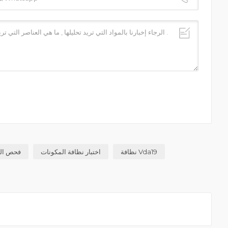
نظافة Vda19
اختبار نظافة المكونات
فحص الن