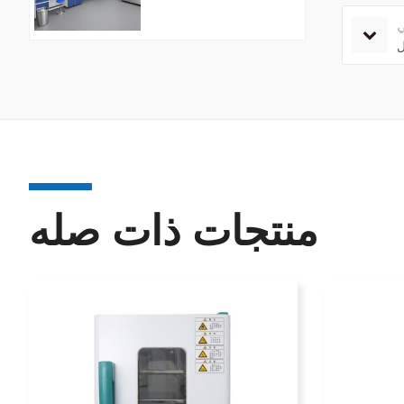
ي
ل
منتجات ذات صله