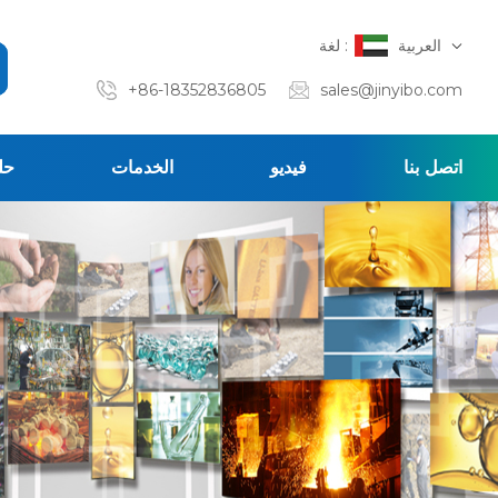
العربية
لغة :
+86-18352836805
sales@jinyibo.com
اتصل بنا
فيديو
الخدمات
حل