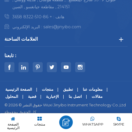
تدوير المذيبات
تناسب المساحة
214151 , مقاطعة جيانغسو , الصين
المضغوطة
المتوفرة لديك وحجم
حامل الغشاء الوزني
المكونات
هاتف :
+ 86-510-8322 3658
خاصية الغسيل التلقائي
sales@jinyibo.com
البريد الإلكتروني :
للجدار
العلامات الساخنة
تابعنا :
معلومات عنا
تطبيق
منتجات
الصفحة الرئيسية
مقالات
اتصل بنا
الإخبارية
قضية
المحلول
© حقوق النشر © 2026 Wuxi Jinyibo Instrument Technology Co.,Ltd
كل الحقوق محفوظة.
|
سياسة خاصة
|
Xml
|
خريطة الموقع
SKYPE
WHATSAPP
منتجات
الصفحة
苏ICP备18046951号-1
IPv6 شبكة مدعومة
الرئيسية