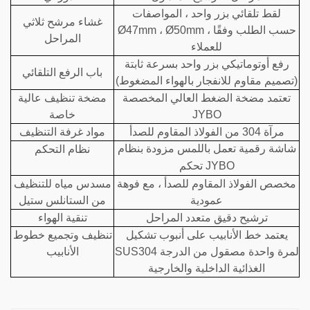
لقط تلقائي بزر واحد ، المواصفات
غشاء مرشح ثلاثي
Ø47mm ، Ø50mm ، حسب الطلب وفقًا
المراحل
للعملاء
رفع أوتوماتيكي بزر واحد بسرعة ثابتة
باب الرفع التلقائي
(تصميم مقاوم للانفجار بالهواء المضغوط)
تعتمد مضخة الضغط العالي المخصصة
مضخة تنظيف عالية
JYBO
خاصة
مرآة 304 من الفولاذ المقاوم للصدأ
مواد غرفة التنظيف
نظام التحكم
شاشة رقمية تعمل باللمس مزودة بنظام
JYBO
تحكم
مخصص الفولاذ المقاوم للصدأ ، مع فوهة
مسدس مياه للتنظيف
عمودية
من الستانلس ستيل
ترشيح دقيق متعدد المراحل
تنقية الهواء
يعتمد خط الأنابيب على أنبوب تشكيل
تنظيف وتجميع خطوط
SUS304 لمرة واحدة مصقول من الدرجة
الأنابيب
الغذائية الداخلية والخارجية