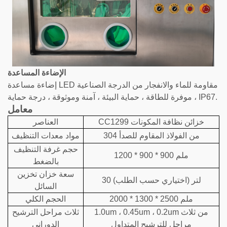
الإضاءة المساعدة
إضاءة مساعدة LED مقاومة للماء والانفجار من الدرجة الصناعية
، موفرة للطاقة ، حماية البيئة ، آمنة وموثوقة ، درجة حماية IP67.
معامل
CC1299 خزائن نظافة المكونات
العناصر
304 من الفولاذ المقاوم للصدأ
مواد معدات التنظيف
حجم غرفة التنظيف
1200 * 900 * 900 ملم
بالضغط
سعة خزان تخزين
30 لتر (اختياري حسب الطلب)
السائل
2000 * 1300 * 2500
الحجم الكلي
ملم
1.0um ، 0.45um ، 0.2um من ثلاث
ثلاث مراحل الترشيح
مراحل للترشيح المتداول
الدوراني