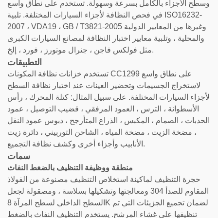
وسطح الأجزاء بالكامل بسرعة وسهولة. تستخدم على نطاق واسع
في فحص النظافة لأجزاء السيارات المختلفة. تلبية ISO16232-
2007 ، VDA19 ، GB / T3821-2005 وغيرها من المعايير الدولية
والمحلية ، وتلبية معايير اختبار النظافة لمصانع السيارات الكبرى
مثل فولكس فاجن ، جنرال موتورز ، فورد ، إلخ.
التطبيقات
تستخدم خزانات نظافة المكونات CC1299 على نطاق واسع
لاستخراج الجسيمات وتحضير العينات عند اختبار نظافة السطح
لأجزاء السيارات المختلفة. على سبيل المثال: كتلة المحرك ، رأس
الأسطوانة ، الترس ، العمود المرفقي ، قضيب التوصيل ، عمود
الحدبات ، الصمام ، المكبس ، الذراع المتأرجح ، دبوس عمود النقل
، مضخة الزيت ، مضخة المياه ، الشاحن التوربيني ، دائرة زيت
الأنابيب وأجزاء أخرى وكشف نظافة التجميع.
سمات
منطقة ووظيفة التنظيف بالضغط النفاث
حجرة التنظيف لماكينة استخلاص التنظيف مصنوعة من الفولاذ
المقاوم للصدأ 304 ومعالجتها وتشكيلها بسلاسة ، ومصقولة لجعل
السطح الداخلي لسطح المرآة 8K لضمان تجميع الجزيئات التي تم
تنظيفها على غشاء المرشح. يستخدم التنظيف النفاث بالضغط