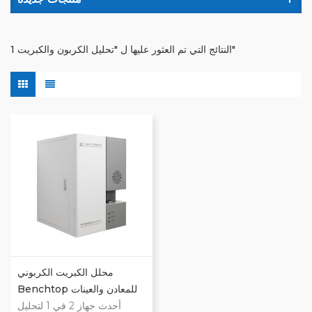
1 النتائج التي تم العثور عليها ل "تحليل الكربون والكبريت"
محلل الكبريت الكربوني
Benchtop للمعادن والعينات
غير العضوية
أحدث جهاز 2 في 1 لتحليل