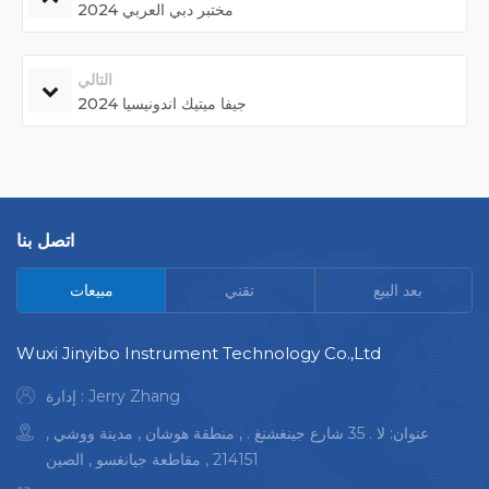
2024 مختبر دبي العربي
التالي
جيفا ميتيك اندونيسيا 2024
اتصل بنا
<
بعد البيع
تقني
مبيعات
Wuxi Jinyibo Instrument Technology Co.,Ltd
إدارة : Jerry Zhang
عنوان: لا . 35 شارع جينغشنغ . , منطقة هوشان , مدينة ووشي ,
214151 , مقاطعة جيانغسو , الصين