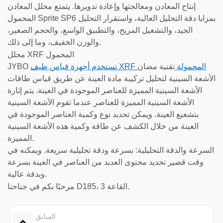
إنتاج المعادن ومعالجتها وإعادة تدويرها. يتمتع محلل المعادن
المحمول Sprite SP6 بمزايا دقة التحليل العالية، واستقرار التحليل
الجيد، والتشغيل المريح، والتطبيق الواسع، والحجم الصغير،
والوزن الخفيف، وما إلى ذلك.
محلل XRF المحمول
تستخدم أجهزة قياس طيف XRF المحمولة
تقنية مضان
JYBO
الأشعة السينية لتحليل تركيبة مادة العينة عن طريق قياس طاقات
الأشعة السينية المميزة للعناصر الموجودة في العينة. يتم إثارة
الأشعة السينية المميزة للعناصر عندما تقوم الأشعة السينية
بتشعيع العينة. ويمكن تحديد نوع وكمية العناصر الموجودة في
العينة من خلال الكشف عن طاقة وكمية هذه الأشعة السينية
المميزة.
السرعة والدقة التحليلية: بسرعة ودقة تحليلية سريعة. ويمكنه في
وقت قصير تحديد محتوى العديد من العناصر في العينة بسرعة
وبدقة عالية.
مرحبًا بكم في جناحنا D185، القاعة 3.
السابق