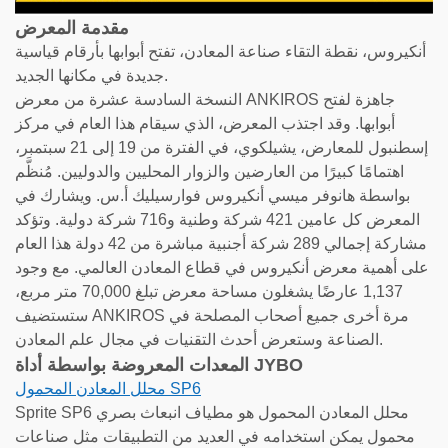
مقدمة المعرض
أنكيروس، نقطة التقاء صناعة المعادن، تفتح أبوابها بأرقام قياسية
جديدة في مكانها الجديد.
النسخة السادسة عشرة من معرض ANKIROS جاهزة لفتح
أبوابها. وقد اجتذب المعرض، الذي سيقام هذا العام في مركز
إسطنبول للمعارض، يشيلكوي، في الفترة من 19 إلى 21 سبتمبر،
اهتمامًا كبيرًا من العارضين والزوار المحليين والدوليين. مُنظَّم
بواسطة هانوفر ميسي أنكيروس فوارسيليك أ.س. ويشارك في
المعرض كل عامين 421 شركة وطنية و716 شركة دولية. وتؤكد
مشاركة إجمالي 289 شركة أجنبية مباشرة من 42 دولة هذا العام
على أهمية معرض أنكيروس في قطاع المعادن العالمي. مع وجود
1,137 عارضًا يشغلون مساحة معرض تبلغ 70,000 متر مربع،
ستستضيف ANKIROS مرة أخرى جميع أصحاب المصلحة في
الصناعة وستعرض أحدث التقنيات في مجال علم المعادن.
المعدات المعروضة بواسطة أداة JYBO
محلل المعادن المحمول SP6
Sprite SP6 محلل المعادن المحمول هو مطياف انبعاث بصري
محمول يمكن استخدامه في العديد من التطبيقات مثل صناعات