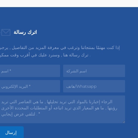
اترك رسالة
إذا كنت مهتمًا بمنتجاتنا وترغب في معرفة المزيد من التفاصيل , يرج
ترك رسالة هنا , وسنرد عليك في أقرب وقت ممكن .