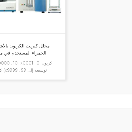
محلل كبريت الكربون بالأ
الحمراء المستخدم في مواد
9999٪) مناسب , عملي , موثوق ج
الموقد التلقائي تتبنى دائرة خف
المستويات الخصائص الطيفية ذات
العالية الكشف التلقائي عن صم
اللولبي تبسيط التصميم , 