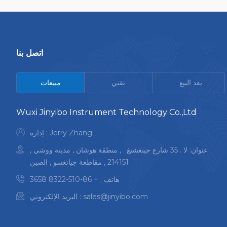
اتصل بنا
<
بعد البيع
تقني
مبيعات
Wuxi Jinyibo Instrument Technology Co.,Ltd
إدارة : Jerry Zhang
عنوان: لا . 35 شارع جينغشنغ . , منطقة هوشان , مدينة ووشي ,
214151 , مقاطعة جيانغسو , الصين
هاتف :
+ 86-510-8322 3658
sales@jinyibo.com
البريد الإلكتروني :