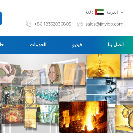
العربية
لغة :
+86-18352836805
sales@jinyibo.com
اتصل بنا
فيديو
الخدمات
حل