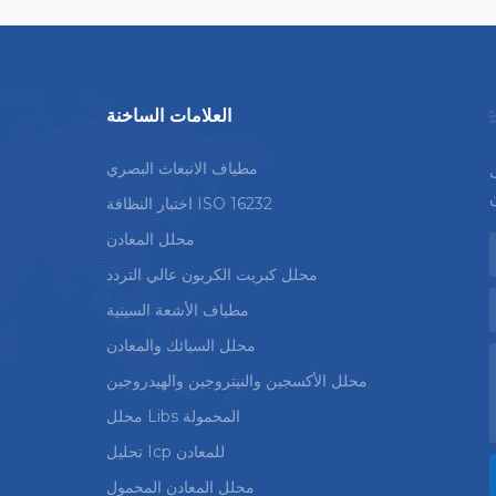
العلامات الساخنة
مطياف الانبعاث البصري
ى
اختبار النظافة ISO 16232
محلل المعادن
محلل كبريت الكربون عالي التردد
مطياف الأشعة السينية
محلل السبائك والمعادن
محلل الأكسجين والنيتروجين والهيدروجين
محلل Libs المحمولة
تحليل Icp للمعادن
محلل المعادن المحمول