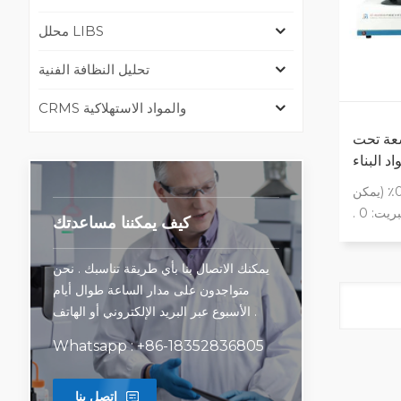
محلل LIBS
تحليل النظافة الفنية
CRMS والمواد الاستهلاكية
شعة تحت
 البناء
كربون: 0 . 0001٪ -10 . 0000٪ (يمكن
توسيعه إلى 99 . 9999٪) كبريت: 0 .
كيف يمكننا مساعدتك
0001٪ -3 . 5000٪ (يمكن توسيعه إلى 99 .
هاز تنظيف
يمكنك الاتصال بنا بأي طريقة تناسبك . نحن
ية متعددة
متواجدون على مدار الساعة طوال أيام
 الكفاءة
الأسبوع عبر البريد الإلكتروني أو الهاتف .
ام الملف
حجم أصغر
Whatsapp : +86-18352836805
اتصل بنا