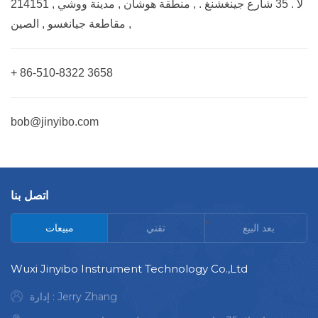
لا . 35 شارع جينغشنغ . , منطقة هوشان , مدينة ووشي , 214151
, مقاطعة جيانغسو , الصين
+ 86-510-8322 3658
bob@jinyibo.com
اتصل بنا
<
بعد البيع
تقني
مبيعات
Wuxi Jinyibo Instrument Technology Co.,Ltd
إدارة : Jerry Zhang