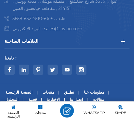
عنوان: لا . 35 شارع جينغشنغ . , منطقة هوشان , مدينة ووشي ,
214151 , مقاطعة جيانغسو , الصين
هاتف :
+ 86-510-8322 3658
sales@jinyibo.com
البريد الإلكتروني :
العلامات الساخنة
تابعنا :
معلومات عنا
تطبيق
منتجات
الصفحة الرئيسية
مقالات
اتصل بنا
الإخبارية
قضية
المحلول
© حقوق النشر © 2026 Wuxi Jinyibo Instrument Technology Co.,Ltd
SKYPE
WHATSAPP
منتجات
الصفحة
كل الحقوق محفوظة.
الرئيسية
|
سياسة خاصة
|
Xml
|
خريطة الموقع
苏ICP备18046951号-1
IPv6 شبكة مدعومة