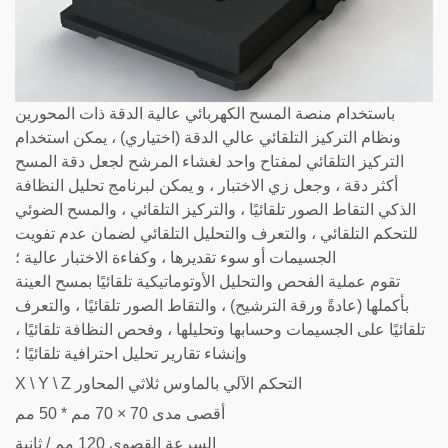
باستخدام منصة المسح الكهربائي عالية الدقة ذات المحورين
ونظام التركيز التلقائي عالي الدقة (اختياري) ، يمكن استخدام
التركيز التلقائي لمفتاح واحد لغشاء المرشح لجعل دقة المسح
أكثر دقة ، وجعل زي الاختبار ، و يمكن لبرنامج تحليل النظافة
الذكي التقاط الصور تلقائيًا ، والتركيز التلقائي ، والمسح الضوئي
للتحكم التلقائي ، والتعرف والتحليل التلقائي لضمان عدم تفويت
الجسيمات أو سوء تقديرها ، وكفاءة الاختبار عالية ؛
تقوم عملية الفحص والتحليل الأوتوماتيكية تلقائيًا بمسح العينة
بأكملها (عادةً ورقة الترشيح) ، والتقاط الصور تلقائيًا ، والتعرف
تلقائيًا على الجسيمات وحسابها وتحليلها ، وفحص النظافة تلقائيًا ،
وإنشاء تقارير تحليل احترافية تلقائيًا ؛
X \ Y \ Z التحكم الآلي بالماوس ثلاثي المحاور
أقصى مدى 70 × 70 مم * 50 مم
السرعة القصوى 120 مم / ثانية