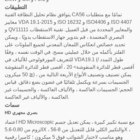
التطبيقات
يتوافق نظام تحليل النظافة الفنية CA56 تمامًا مع متطلبات
معايير VDA 19.1-2015 و ISO 16232 و ISO4406 و ISO 4407
و QV11111 والمعايير المحددة من قبل العميل. تقنية الاستقطاب
البصري المعتمدة ، قم بتدوير جهاز الاستقطاب يدويًا ، ويمكن
تحديد خصائص انعكاس اللمعان المعدني لجميع الملوثات على
الفلتر بأكمله من خلال عمليتي مسح. في الوقت نفسه ، وفقًا
للتعريف المورفولوجي للألياف في VDA19.1 (طول التمدد /
أقصى قطر للدائرة المنقوشة> 20 ، أقصى قطر للدائرة المنقوشة
≦ 50 ميكرون) ، يمكن تصنيف وتصنيف الأنواع الأربعة التالية من
الجسيمات بسرعة ويكتمل تلقائيًا في غضون بضع دقائق. قياس
الحجم: الجسيمات العاكسة ، والألياف العاكسة ، والجسيمات غير
العاكسة ، والألياف غير العاكسة.
سمات
HD بصري مجهري
اعتماد HD Microscopic مع نسبة تكبير كبيرة ، يمكن تعديل جسم
الزوم من 0.80-5.6X ، والتكبير الكلي قابل للتعديل من 8-56X ،
وهو مناسب لاختبار الشوائب فوق 5 ميكرون ؛ كاميرا رقمية