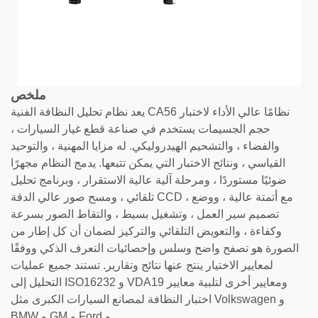
ملخص
يعد نظام تحليل النظافة الفنية CA56 نظامًا عالي الأداء لاختبار
حجم الجسيمات يستخدم في صناعة قطع غيار السيارات ،
والفضاء ، والتشحيم الهيدروليكي. له مزايا المهنية ، والتوحيد
القياسي ، ونتائج الاختبار التي يمكن تتبعها. يدمج النظام مجهرًا
ضوئيًا مستوردًا ، ومرحلة آلية عالية الاستقرار ، وبرنامج تحليل
تلقائي ، ومسح صور عالي الدقة CCD ، مع أتمتة عالية ، ووضع
تصميم سير العمل ، وتشغيل بسيط ، والتقاط الصور بسرعة
وكفاءة ، والتعويض التلقائي والتركيز لضمان أن كل إطار من
الصورة هو تصفح واضح وسلس وإحصائيات التعرف الذكي ووفقًا
لمعايير الاختيار ينتج عنها نتائج وتقارير. تستند جميع عمليات
التحليل إلى ISO16232 و VDA19 ومعايير أخرى لتلبية معايير
اختبار النظافة لمصانع السيارات الكبرى مثل Volkswagen و
BMW و GM و Ford و