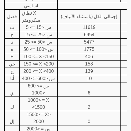
اساسي
نطاق X
إجمالي الكل (باستثناء الألياف)
فصل
ميكرومتر
11619
5 <= س <15
ب
6954
15 <= س <25
ج
5477
25 <= س <50
د
1775
50 <= س <100
ه
F
100 <= X <150
406
158
150 <= X <200
جي
139
200 <= X <400
ح
10
400 <= س <600
أنا
600 <= س
6
<1000
ي
1000> = X
2
<1500
ك
1500> = X>
0
2000
إل
2000> = س