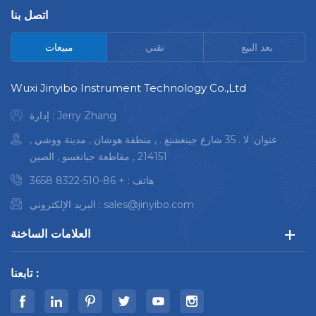
والصادرة.
الجسيمات عالي الأداء
اتصل بنا
نطاق الطول الموجي
نتائج الاختبار يمكن تتبعها
<
الفعال: 130 نانومتر -
، وتوليد النتائج والتقارير
بعد البيع
تقني
مبيعات
800 نانومتر.
عملية بسيطة ، والتقاط
إمكانية التوسع الفائقة
الصور بسرعة وكفاءة
Wuxi Jinyibo Instrument Technology Co.,Ltd
لتلبية احتياجات توسع
تعويض تلقائي ، كل
الأعمال
صورة واضحة ، تصفح
إدارة : Jerry Zhang
متينة وموثوقة،
سلس
عنوان: لا . 35 شارع جينغشنغ . , منطقة هوشان , مدينة ووشي ,
سهل التشغيل
تستخدم في صناعة
214151 , مقاطعة جيانغسو , الصين
متوفر كنموذج على
قطع غيار السيارات
سطح الطاولة أو على
والفضاء والتشحيم
هاتف :
+ 86-510-8322 3658
الأرض
الهيدروليكي
sales@jinyibo.com
البريد الإلكتروني :
إرضاء فولكس فاجن
وبي إم دبليو وجنرال
العلامات الساخنة
موتورز وفورد وشركات
صناعة السيارات الكبرى
تابعنا :
الأخرى