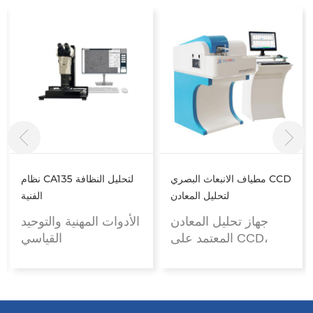
مطياف الانبعاث البصري CCD
نظام CA135 لتحليل النظافة
لتحليل المعادن
الفنية
جهاز تحليل المعادن
الأدوات المهنية والتوحيد
المعتمد على CCD،
القياسي
والتفريغ الشراري.
عملية التحليل على
تحليل دقيق لجميع
أساس ISO16232 ،
المعادن الشائعة لمراقبة
VDA19
جودة المنتجات الواردة
نظام اختبار حجم