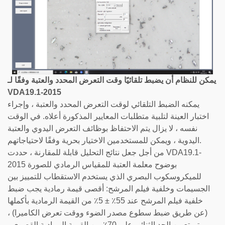
يمكن للنظام أن يضبط تلقائيًا وقت التعرض المحدد والعتبة وفقًا لـ
VDA19.1-2015
يمكنه الضبط التلقائي لوقت التعرض المحدد والعتبة ، وإجراء
اختبار العينة لتلبية متطلبات المعايير المذكورة أعلاه. في الوقت
نفسه ، لا يزال يتم الاحتفاظ بوظائف التعرض اليدوي والعتبة
اليدوية ، ويمكن للمستخدمين الاختيار بحرية وفقًا لاحتياجاتهم.
من أجل جعل نتائج التحليل قابلة للمقارنة ، حددت VDA19.1-
2015 بوضوح معلمة العتبة للمقياس الرمادي للصورة
للميكروسكوب البصري الذي يستخدم الاستقطاب للتمييز بين
الجسيمات وخلفية فيلم المرشح: أقصى قيمة رمادية يجب ضبط
خلفية فيلم المرشح عند 55٪ ± 5٪ من القيمة الرمادية بأكملها
(عن طريق ضبط سطوع مصدر الضوء ووقت تعرض الكاميرا) ،
يتم تعيين الحد الثنائي على 70٪ من القيمة الرمادية القصوى ،