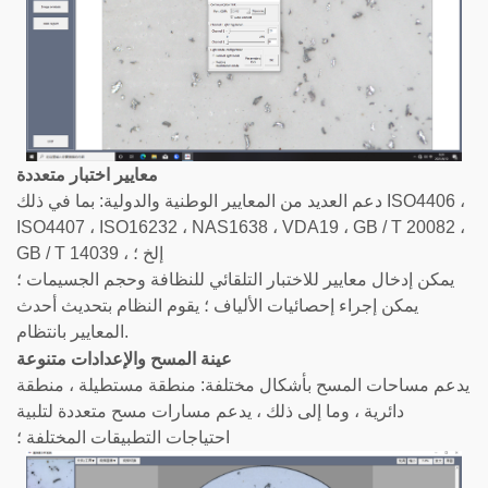
معايير اختبار متعددة
دعم العديد من المعايير الوطنية والدولية: بما في ذلك ISO4406 ،
ISO4407 ، ISO16232 ، NAS1638 ، VDA19 ، GB / T 20082 ،
GB / T 14039 ، إلخ ؛
يمكن إدخال معايير للاختبار التلقائي للنظافة وحجم الجسيمات ؛
يمكن إجراء إحصائيات الألياف ؛ يقوم النظام بتحديث أحدث
المعايير بانتظام.
عينة المسح والإعدادات متنوعة
يدعم مساحات المسح بأشكال مختلفة: منطقة مستطيلة ، منطقة
دائرية ، وما إلى ذلك ، يدعم مسارات مسح متعددة لتلبية
احتياجات التطبيقات المختلفة ؛